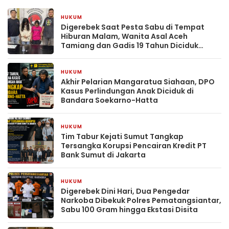
HUKUM
2 hari yang lalu
Digerebek Saat Pesta Sabu di Tempat
Hiburan Malam, Wanita Asal Aceh
Tamiang dan Gadis 19 Tahun Diciduk
Polsek Gunung Malela
HUKUM
1 minggu yang lalu
Akhir Pelarian Mangaratua Siahaan, DPO
Kasus Perlindungan Anak Diciduk di
Bandara Soekarno-Hatta
HUKUM
1 minggu yang lalu
Tim Tabur Kejati Sumut Tangkap
Tersangka Korupsi Pencairan Kredit PT
Bank Sumut di Jakarta
HUKUM
2 minggu yang lalu
Digerebek Dini Hari, Dua Pengedar
Narkoba Dibekuk Polres Pematangsiantar,
Sabu 100 Gram hingga Ekstasi Disita