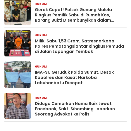
HUKUM
2 minggu yang lalu
Gerak Cepat! Polsek Gunung Malela
Ringkus Pemilik Sabu di Rumah Kos,
Barang Bukti Disembunyikan dalam
Matras
HUKUM
3 minggu yang lalu
Miliki Sabu 1,53 Gram, Satresnarkoba
Polres Pematangsiantar Ringkus Pemuda
di Jalan Lapangan Tembak
HUKUM
3 minggu yang lalu
IMA-SU Geruduk Polda Sumut, Desak
Kapolres dan Kasat Narkoba
Labuhanbatu Dicopot
HUKUM
3 minggu yang lalu
Diduga Cemarkan Nama Baik Lewat
Facebook, Sakti Sihombing Laporkan
Seorang Advokat ke Polisi