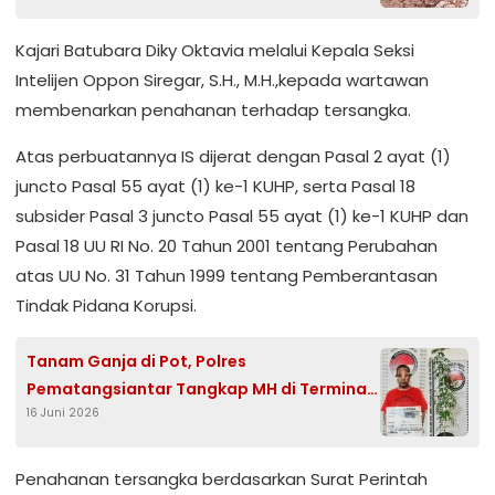
Kajari Batubara Diky Oktavia melalui Kepala Seksi
Intelijen Oppon Siregar, S.H., M.H.,kepada wartawan
membenarkan penahanan terhadap tersangka.
Atas perbuatannya IS dijerat dengan Pasal 2 ayat (1)
juncto Pasal 55 ayat (1) ke-1 KUHP, serta Pasal 18
subsider Pasal 3 juncto Pasal 55 ayat (1) ke-1 KUHP dan
Pasal 18 UU RI No. 20 Tahun 2001 tentang Perubahan
atas UU No. 31 Tahun 1999 tentang Pemberantasan
Tindak Pidana Korupsi.
Tanam Ganja di Pot, Polres
Pematangsiantar Tangkap MH di Terminal
16 Juni 2026
Eks Sukadame
Penahanan tersangka berdasarkan Surat Perintah