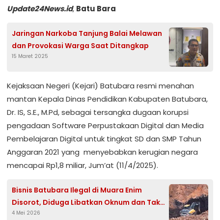
Update24News.id
,
Batu Bara
Jaringan Narkoba Tanjung Balai Melawan
dan Provokasi Warga Saat Ditangkap
15 Maret 2025
Kejaksaan Negeri (Kejari) Batubara resmi menahan
mantan Kepala Dinas Pendidikan Kabupaten Batubara,
Dr. IS, S.E., M.Pd, sebagai tersangka dugaan korupsi
pengadaan Software Perpustakaan Digital dan Media
Pembelajaran Digital untuk tingkat SD dan SMP Tahun
Anggaran 2021 yang menyebabkan kerugian negara
mencapai Rp1,8 miliar, Jum’at (11/4/2025).
Bisnis Batubara Ilegal di Muara Enim
Disorot, Diduga Libatkan Oknum dan Tak
4 Mei 2026
Tersentuh Hukum