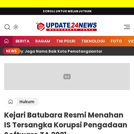
Lewati
SCROLL UNTUK MELANJUTKAN
ke
konten
Mengungkap Fakta
Update24News.id
BERITA
RAGAM
TNI POLRI
TEKNOLOGI
FOTO
VI
NEWS
26, Wesly: Jaga Nama Baik Kota Pematangsiantar
Ral
Hukum
Kejari Batubara Resmi Menahan
IS Tersangka Korupsi Pengadaan