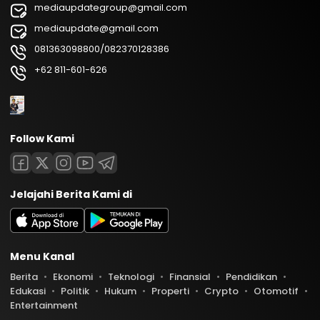
mediaupdategroup@gmail.com
mediaupdate@gmail.com
081363098800/082370128386
+62 811-601-626
Follow Kami
Jelajahi Berita Kami di
Menu Kanal
Berita
Ekonomi
Teknologi
Finansial
Pendidikan
Edukasi
Politik
Hukum
Properti
Crypto
Otomotif
Entertainment