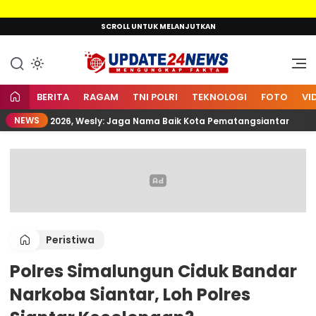
Lewati
SCROLL UNTUK MELANJUTKAN
ke
konten
Mengungkap Fakta
Update24News.id
BERITA
RAGAM
TNI POLRI
TEKNOLOGI
FOTO
VI
NEWS
 XII 2026, Wesly: Jaga Nama Baik Kota Pematangsiantar
Peristiwa
Polres Simalungun Ciduk Bandar
Narkoba Siantar, Loh Polres