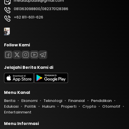
mediaupdate@gmail.com
081363098800/082370128386
+62 811-601-626
Follow Kami
Jelajahi Berita Kami di
Menu Kanal
Berita
Ekonomi
Teknologi
Finansial
Pendidikan
Edukasi
Politik
Hukum
Properti
Crypto
Otomotif
Entertainment
Menu Informasi