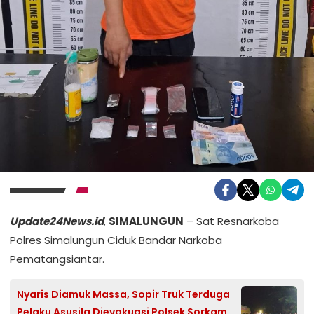
Update24News.id
,
SIMALUNGUN
– Sat Resnarkoba
Polres Simalungun Ciduk Bandar Narkoba
Pematangsiantar.
Nyaris Diamuk Massa, Sopir Truk Terduga
Pelaku Asusila Dievakuasi Polsek Sorkam