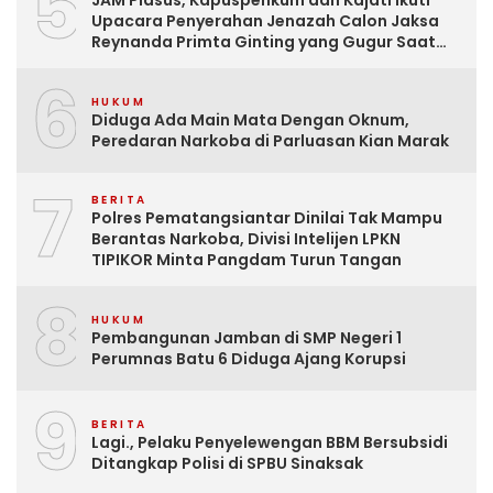
5
JAM Pidsus, Kapuspenkum dan Kajati Ikuti
Upacara Penyerahan Jenazah Calon Jaksa
Reynanda Primta Ginting yang Gugur Saat
Tugas
6
HUKUM
Diduga Ada Main Mata Dengan Oknum,
Peredaran Narkoba di Parluasan Kian Marak
7
BERITA
Polres Pematangsiantar Dinilai Tak Mampu
Berantas Narkoba, Divisi Intelijen LPKN
TIPIKOR Minta Pangdam Turun Tangan
8
HUKUM
Pembangunan Jamban di SMP Negeri 1
Perumnas Batu 6 Diduga Ajang Korupsi
9
BERITA
Lagi., Pelaku Penyelewengan BBM Bersubsidi
Ditangkap Polisi di SPBU Sinaksak