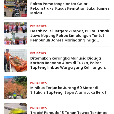
Polres Pematangsiantar Gelar
Rekonstruksi Kasus Kematian Jaka Jannes
Malau
PERISTIWA
2 minggu yang lalu
Desak Polisi Bergerak Cepat, PPTSB Tanah
Jawa Kepung Polres Simalungun Tuntut
Pembunuh Jonres Marindan Sinaga
Ditangkap
PERISTIWA
2 minggu yang lalu
Ditemukan Kerangka Manusia Diduga
Korban Bencana Alam di Tukka, Polres
Tapteng Imbau Warga yang Kehilangan
Keluarga Melapor
PERISTIWA
2 minggu yang lalu
Minibus Terjun ke Jurang 60 Meter di
Sitahuis Tapteng, Sopir Alami Luka Berat
PERISTIWA
2 minggu yang lalu
Tragis! Pemuda 18 Tahun Tewas Tertimpa