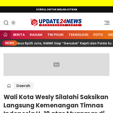
Lewati
SCROLL UNTUK MELANJUTKAN
ke
konten
Mengungkap Fakta
Update24News.id
BERITA
RAGAM
TNI POLRI
TEKNOLOGI
FOTO
VI
NEWS
ra Tembus Rp35 Juta, GMMK Siap “Geruduk” Kejati dan Polda Sumut
Daerah
Wali Kota Wesly Silalahi Saksikan
Langsung Kemenangan Timnas