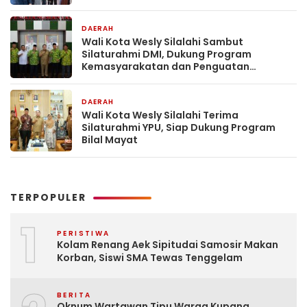
DAERAH
2 minggu yang lalu
Wali Kota Wesly Silalahi Sambut
Silaturahmi DMI, Dukung Program
Kemasyarakatan dan Penguatan
Toleransi
DAERAH
3 minggu yang lalu
Wali Kota Wesly Silalahi Terima
Silaturahmi YPU, Siap Dukung Program
Bilal Mayat
TERPOPULER
1
PERISTIWA
Kolam Renang Aek Sipitudai Samosir Makan
Korban, Siswi SMA Tewas Tenggelam
BERITA
Oknum Wartawan Tipu Warga Kupang