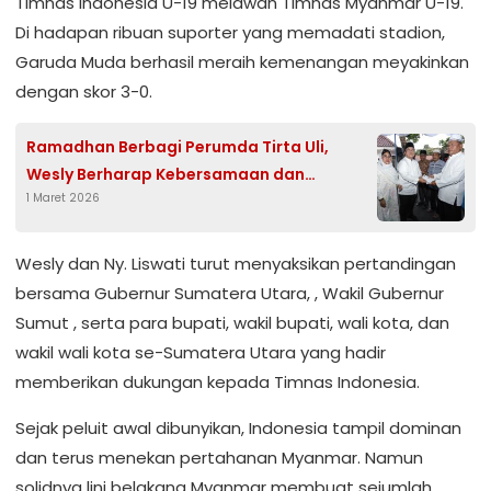
Timnas Indonesia U-19 melawan Timnas Myanmar U-19.
Di hadapan ribuan suporter yang memadati stadion,
Garuda Muda berhasil meraih kemenangan meyakinkan
dengan skor 3-0.
Ramadhan Berbagi Perumda Tirta Uli,
Wesly Berharap Kebersamaan dan
1 Maret 2026
Kepedulian Sosial Semakin Meningkat
Wesly dan Ny. Liswati turut menyaksikan pertandingan
bersama Gubernur Sumatera Utara, , Wakil Gubernur
Sumut , serta para bupati, wakil bupati, wali kota, dan
wakil wali kota se-Sumatera Utara yang hadir
memberikan dukungan kepada Timnas Indonesia.
Sejak peluit awal dibunyikan, Indonesia tampil dominan
dan terus menekan pertahanan Myanmar. Namun
solidnya lini belakang Myanmar membuat sejumlah