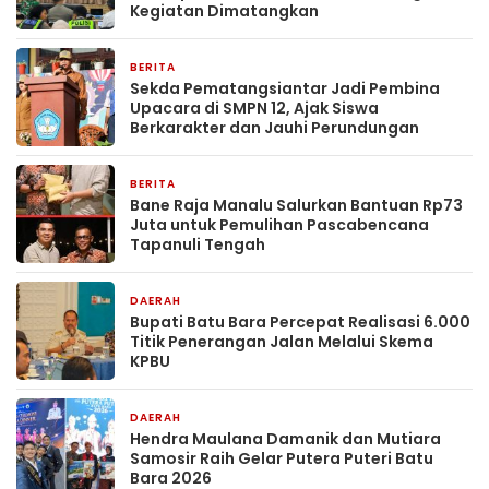
Kegiatan Dimatangkan
BERITA
1 hari yang lalu
Sekda Pematangsiantar Jadi Pembina
Upacara di SMPN 12, Ajak Siswa
Berkarakter dan Jauhi Perundungan
BERITA
1 minggu yang lalu
Bane Raja Manalu Salurkan Bantuan Rp73
Juta untuk Pemulihan Pascabencana
Tapanuli Tengah
DAERAH
2 minggu yang lalu
Bupati Batu Bara Percepat Realisasi 6.000
Titik Penerangan Jalan Melalui Skema
KPBU
DAERAH
2 minggu yang lalu
Hendra Maulana Damanik dan Mutiara
Samosir Raih Gelar Putera Puteri Batu
Bara 2026