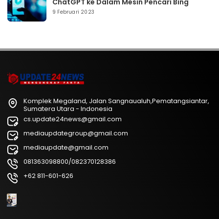
ChatGPT ke Dalam Mesin Pencari Bing
9 Februari 2023
Komplek Megaland, Jalan Sangnaualuh,Pematangsiantar,
Sumatera Utara - Indonesia
cs.update24news@gmail.com
mediaupdategroup@gmail.com
mediaupdate@gmail.com
081363098800/082370128386
+62 811-601-626