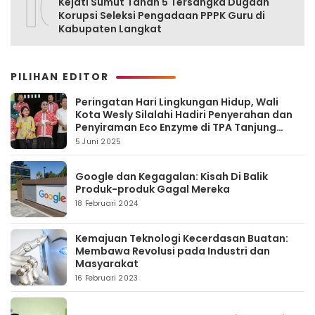
10
Kejati Sumut Tahan 5 Tersangka Dugaan
Korupsi Seleksi Pengadaan PPPK Guru di
Kabupaten Langkat
PILIHAN EDITOR
Peringatan Hari Lingkungan Hidup, Wali
Kota Wesly Silalahi Hadiri Penyerahan dan
Penyiraman Eco Enzyme di TPA Tanjung
Pinggir
5 Juni 2025
Google dan Kegagalan: Kisah Di Balik
Produk-produk Gagal Mereka
18 Februari 2024
Kemajuan Teknologi Kecerdasan Buatan:
Membawa Revolusi pada Industri dan
Masyarakat
16 Februari 2023