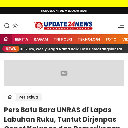
Lewati
SCROLL UNTUK MELANJUTKAN
ke
konten
Mengungkap Fakta
Update24News.id
BERITA
RAGAM
TNI POLRI
TEKNOLOGI
FOTO
VI
NEWS
mnas XII 2026, Wesly: Jaga Nama Baik Kota Pematangsiantar
Peristiwa
Pers Batu Bara UNRAS di Lapas
Labuhan Ruku, Tuntut Dirjenpas