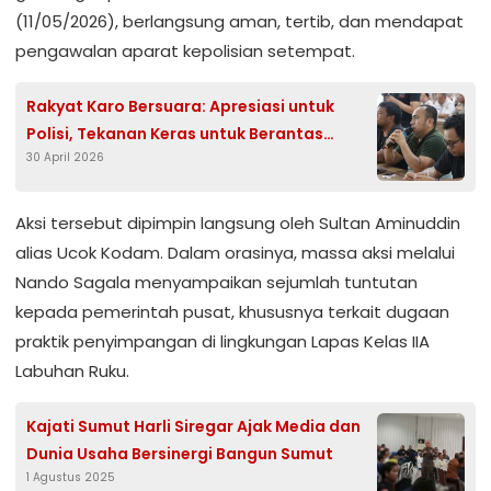
(11/05/2026), berlangsung aman, tertib, dan mendapat
pengawalan aparat kepolisian setempat.
Rakyat Karo Bersuara: Apresiasi untuk
Polisi, Tekanan Keras untuk Berantas
30 April 2026
Narkoba dan Judi Sampai Akar
Aksi tersebut dipimpin langsung oleh Sultan Aminuddin
alias Ucok Kodam. Dalam orasinya, massa aksi melalui
Nando Sagala menyampaikan sejumlah tuntutan
kepada pemerintah pusat, khususnya terkait dugaan
praktik penyimpangan di lingkungan Lapas Kelas IIA
Labuhan Ruku.
Kajati Sumut Harli Siregar Ajak Media dan
Dunia Usaha Bersinergi Bangun Sumut
1 Agustus 2025