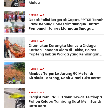
Malau
PERISTIWA
2 minggu yang lalu
Desak Polisi Bergerak Cepat, PPTSB Tanah
Jawa Kepung Polres Simalungun Tuntut
Pembunuh Jonres Marindan Sinaga
Ditangkap
PERISTIWA
2 minggu yang lalu
Ditemukan Kerangka Manusia Diduga
Korban Bencana Alam di Tukka, Polres
Tapteng Imbau Warga yang Kehilangan
Keluarga Melapor
PERISTIWA
2 minggu yang lalu
Minibus Terjun ke Jurang 60 Meter di
Sitahuis Tapteng, Sopir Alami Luka Berat
PERISTIWA
2 minggu yang lalu
Tragis! Pemuda 18 Tahun Tewas Tertimpa
Pohon Kelapa Tumbang Saat Melintas di
Batu Bara