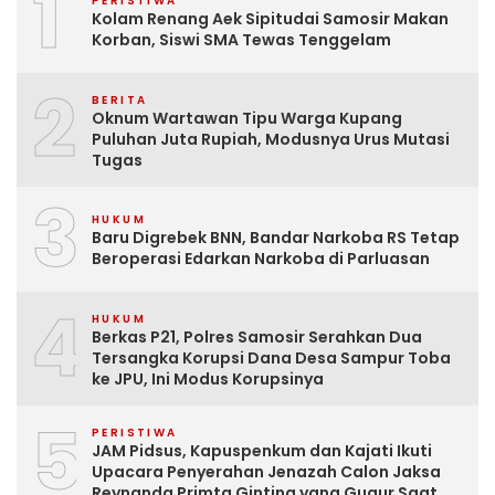
1
PERISTIWA
Kolam Renang Aek Sipitudai Samosir Makan
Korban, Siswi SMA Tewas Tenggelam
2
BERITA
Oknum Wartawan Tipu Warga Kupang
Puluhan Juta Rupiah, Modusnya Urus Mutasi
Tugas
3
HUKUM
Baru Digrebek BNN, Bandar Narkoba RS Tetap
Beroperasi Edarkan Narkoba di Parluasan
4
HUKUM
Berkas P21, Polres Samosir Serahkan Dua
Tersangka Korupsi Dana Desa Sampur Toba
ke JPU, Ini Modus Korupsinya
5
PERISTIWA
JAM Pidsus, Kapuspenkum dan Kajati Ikuti
Upacara Penyerahan Jenazah Calon Jaksa
Reynanda Primta Ginting yang Gugur Saat