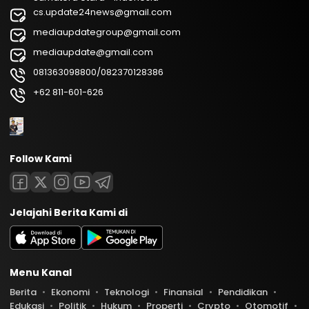
cs.update24news@gmail.com
mediaupdategroup@gmail.com
mediaupdate@gmail.com
081363098800/082370128386
+62 811-601-626
Follow Kami
Jelajahi Berita Kami di
Menu Kanal
Berita
Ekonomi
Teknologi
Finansial
Pendidikan
Edukasi
Politik
Hukum
Properti
Crypto
Otomotif