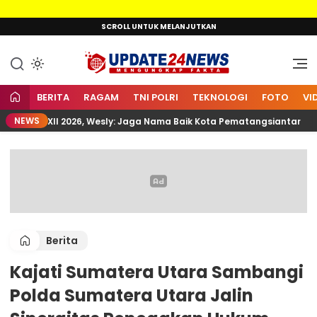
Lewati
SCROLL UNTUK MELANJUTKAN
ke
konten
Mengungkap Fakta
Update24News.id
BERITA
RAGAM
TNI POLRI
TEKNOLOGI
FOTO
VI
NEWS
mnas XII 2026, Wesly: Jaga Nama Baik Kota Pematangsiantar
Berita
‎Kajati Sumatera Utara Sambangi
Polda Sumatera Utara Jalin