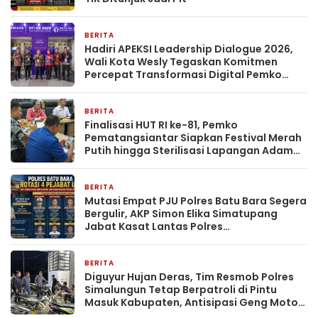
BERITA
1 hari yang lalu
Hadiri APEKSI Leadership Dialogue 2026,
Wali Kota Wesly Tegaskan Komitmen
Percepat Transformasi Digital Pemko
Pematangsiantar
BERITA
2 hari yang lalu
Finalisasi HUT RI ke-81, Pemko
Pematangsiantar Siapkan Festival Merah
Putih hingga Sterilisasi Lapangan Adam
Malik
BERITA
2 hari yang lalu
Mutasi Empat PJU Polres Batu Bara Segera
Bergulir, AKP Simon Elika Simatupang
Jabat Kasat Lantas Polres
Pematangsiantar
BERITA
2 hari yang lalu
Diguyur Hujan Deras, Tim Resmob Polres
Simalungun Tetap Berpatroli di Pintu
Masuk Kabupaten, Antisipasi Geng Motor
dan Balap Liar