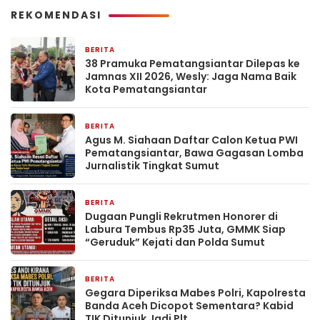
REKOMENDASI
BERITA
10 jam yang lalu
38 Pramuka Pematangsiantar Dilepas ke
Jamnas XII 2026, Wesly: Jaga Nama Baik
Kota Pematangsiantar
BERITA
12 jam yang lalu
Agus M. Siahaan Daftar Calon Ketua PWI
Pematangsiantar, Bawa Gagasan Lomba
Jurnalistik Tingkat Sumut
BERITA
17 jam yang lalu
Dugaan Pungli Rekrutmen Honorer di
Labura Tembus Rp35 Juta, GMMK Siap
“Geruduk” Kejati dan Polda Sumut
BERITA
21 jam yang lalu
Gegara Diperiksa Mabes Polri, Kapolresta
Banda Aceh Dicopot Sementara? Kabid
TIK Ditunjuk Jadi Plt