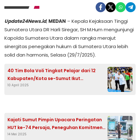
Update24News.id
,
MEDAN
– Kepala Kejaksaan Tinggi
Sumatera Utara DR Harli Siregar, SH M.Hum mengunjungi
Kapolda Sumatera Utara dalam rangka merajut
sinergitas penegakan hukum di Sumatera Utara lebih
solid dan harmonis, Selasa (29/7/2025).
40 Tim Bola Voli Tingkat Pelajar dari 12
Kabupaten/Kota se-Sumut Ikut
10 April 2025
Perebutkan Piala Wali Kota
Pematangsiantar
Kajati Sumut Pimpin Upacara Peringatan
HUT ke-74 Persaja, Peneguhan Komitmen
14 Mei 2025
Terhadap Penegakan Hukum yang