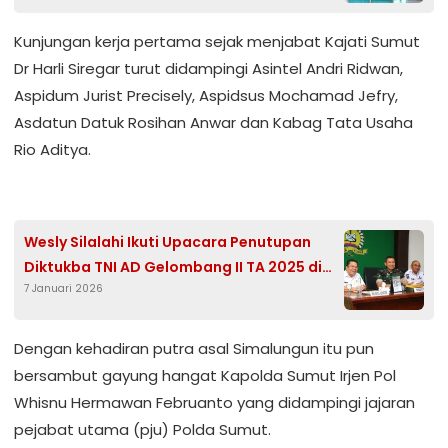
Bermartabat di Indonesia
‎Kunjungan kerja pertama sejak menjabat Kajati Sumut
Dr Harli Siregar turut didampingi Asintel Andri Ridwan,
Aspidum Jurist Precisely, Aspidsus Mochamad Jefry,
Asdatun Datuk Rosihan Anwar dan Kabag Tata Usaha
Rio Aditya.
Wesly Silalahi Ikuti Upacara Penutupan
Diktukba TNI AD Gelombang II TA 2025 di
7 Januari 2026
Rindam I BB
‎Dengan kehadiran putra asal Simalungun itu pun
bersambut gayung hangat Kapolda Sumut Irjen Pol
Whisnu Hermawan Februanto yang didampingi jajaran
pejabat utama (pju) Polda Sumut.