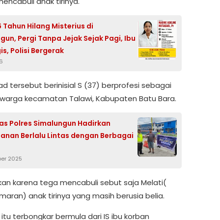
mencabuli anak tirinya.
6 Tahun Hilang Misterius di
gun, Pergi Tanpa Jejak Sejak Pagi, Ibu
s, Polisi Bergerak
6
d tersebut berinisial S (37) berprofesi sebagai
 warga kecamatan Talawi, Kabupaten Batu Bara.
as Polres Simalungun Hadirkan
nan Berlalu Lintas dengan Berbagai
er 2025
rkan karena tega mencabuli sebut saja Melati(
aran) anak tirinya yang masih berusia belia.
 itu terbongkar bermula dari IS ibu korban