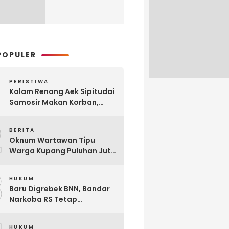
POPULER
PERISTIWA
Kolam Renang Aek Sipitudai
Samosir Makan Korban,
Siswi SMA Tewas Tenggelam
2
BERITA
Oknum Wartawan Tipu
Warga Kupang Puluhan Juta
Rupiah, Modusnya Urus
3
Mutasi Tugas
HUKUM
Baru Digrebek BNN, Bandar
Narkoba RS Tetap
Beroperasi Edarkan
Narkoba di Parluasan
HUKUM