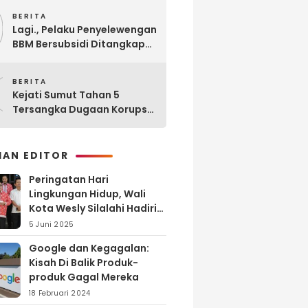
9
BERITA
Lagi., Pelaku Penyelewengan
BBM Bersubsidi Ditangkap
Polisi di SPBU Sinaksak
0
BERITA
Kejati Sumut Tahan 5
Tersangka Dugaan Korupsi
Seleksi Pengadaan PPPK
Guru di Kabupaten Langkat
HAN EDITOR
Peringatan Hari
Lingkungan Hidup, Wali
Kota Wesly Silalahi Hadiri
Penyerahan dan
5 Juni 2025
Penyiraman Eco Enzyme di
Google dan Kegagalan:
TPA Tanjung Pinggir
Kisah Di Balik Produk-
produk Gagal Mereka
18 Februari 2024