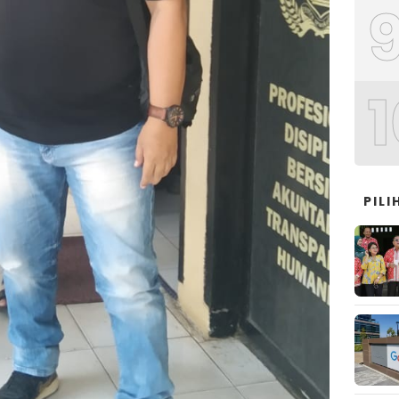
1
PILI