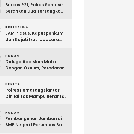
4
Berkas P21, Polres Samosir
Serahkan Dua Tersangka
Korupsi Dana Desa Sampur
5
Toba ke JPU, Ini Modus
PERISTIWA
Korupsinya
JAM Pidsus, Kapuspenkum
dan Kajati Ikuti Upacara
Penyerahan Jenazah Calon
6
Jaksa Reynanda Primta
HUKUM
Ginting yang Gugur Saat
Diduga Ada Main Mata
Tugas
Dengan Oknum, Peredaran
Narkoba di Parluasan Kian
7
Marak
BERITA
Polres Pematangsiantar
Dinilai Tak Mampu Berantas
Narkoba, Divisi Intelijen LPKN
8
TIPIKOR Minta Pangdam
HUKUM
Turun Tangan
Pembangunan Jamban di
SMP Negeri 1 Perumnas Batu
6 Diduga Ajang Korupsi