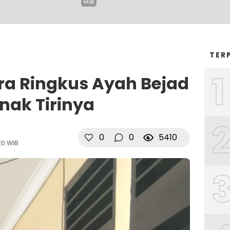
TER
1
ara Ringkus Ayah Bejad
nak Tirinya
0
0
5410
20 WIB