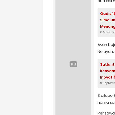
dua kali 
Gadis 1
Simalun
Menangi
6 Mei 202
Ayah beja
Nelayan,
Satlant
Kenyama
Inovatif
9 Septemb
S dilapo
nama sam
Peristiwa