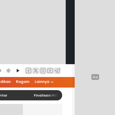
6
idikan
Ragam
Lainnya
Finalisasi HUT RI ke-81, Pemko Pematangsiantar Siap