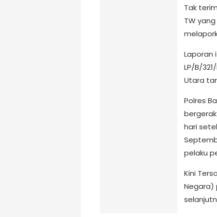
Tak teri
TW yang 
melapork
Laporan 
LP/B/321
Utara ta
Polres B
bergerak
hari set
Septembe
pelaku pe
Kini Ter
Negara) 
selanjut