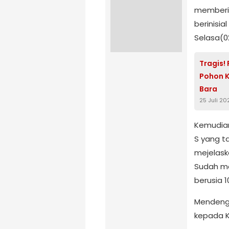
memberit
berinisi
Selasa(02
Tragis!
Pohon K
Bara
25 Juli 20
Kemudian
S yang ta
mejelask
Sudah m
berusia 1
Mendenga
kepada K