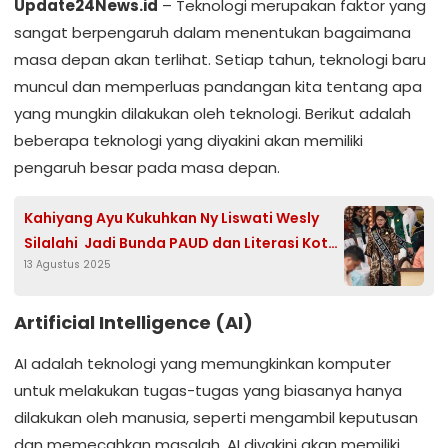
Update24News.id
– Teknologi merupakan faktor yang
sangat berpengaruh dalam menentukan bagaimana
masa depan akan terlihat. Setiap tahun, teknologi baru
muncul dan memperluas pandangan kita tentang apa
yang mungkin dilakukan oleh teknologi. Berikut adalah
beberapa teknologi yang diyakini akan memiliki
pengaruh besar pada masa depan.
Kahiyang Ayu Kukuhkan Ny Liswati Wesly
Silalahi Jadi Bunda PAUD dan Literasi Kota
13 Agustus 2025
Pematangsiantar
Artificial Intelligence (AI)
AI adalah teknologi yang memungkinkan komputer
untuk melakukan tugas-tugas yang biasanya hanya
dilakukan oleh manusia, seperti mengambil keputusan
dan memecahkan masalah. AI diyakini akan memiliki