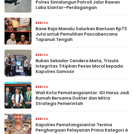
Polres Simalungun Patroli Jalur Rawan
Laka Siantar–Perdagangan
BERITA
6 hari yang lalu
Bane Raja Manalu Salurkan Bantuan Rp73
Juta untuk Pemulihan Pascabencana
Tapanuli Tengah
BERITA
7 hari yang lalu
Bukan Sekadar Cendera Mata, Trisula
Integritas Titipkan Pesan Moral kepada
Kapolres Samosir
BERITA
1 minggu yang lalu
Wali Kota Pematangsiantar: IDI Harus Jadi
Rumah Bersama Dokter dan Mitra
Strategis Pemerintah
BERITA
1 minggu yang lalu
Kapolres Pematangsiantar Terima
Penghargaan Pelayanan Prima Kategori A