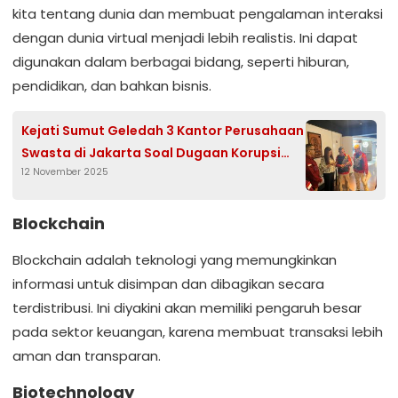
kita tentang dunia dan membuat pengalaman interaksi
dengan dunia virtual menjadi lebih realistis. Ini dapat
digunakan dalam berbagai bidang, seperti hiburan,
pendidikan, dan bahkan bisnis.
‎Kejati Sumut Geledah 3 Kantor Perusahaan
Swasta di Jakarta Soal Dugaan Korupsi
12 November 2025
Pengadaan Disdik Kabupaten Langkat dan
Kota Tebing Tinggi
Blockchain
Blockchain adalah teknologi yang memungkinkan
informasi untuk disimpan dan dibagikan secara
terdistribusi. Ini diyakini akan memiliki pengaruh besar
pada sektor keuangan, karena membuat transaksi lebih
aman dan transparan.
Biotechnology