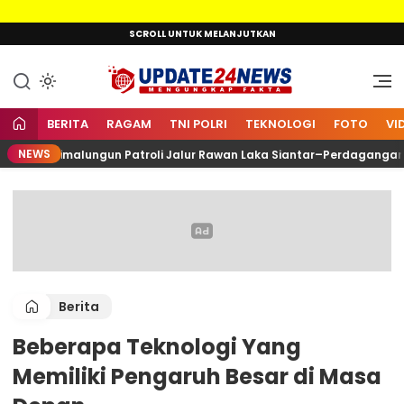
Lewati
SCROLL UNTUK MELANJUTKAN
ke
konten
Mengungkap Fakta
Update24News.id
BERITA
RAGAM
TNI POLRI
TEKNOLOGI
FOTO
VI
NEWS
olres Simalungun Patroli Jalur Rawan Laka Siantar–Perdagangan
Berita
Beberapa Teknologi Yang
Memiliki Pengaruh Besar di Masa