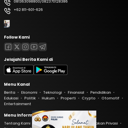
081363098800/082370128386
+62 811-601-626
Follow Kami
Jelajahi Berita Kami di
Menu Kanal
Berita
Ekonomi
Teknologi
Finansial
Pendidikan
Edukasi
Politik
Hukum
Properti
Crypto
Otomotif
Entertainment
Menu Informasi
Tentang Kami
Redaksi
Kontak Kami
Kebijakan Privasi