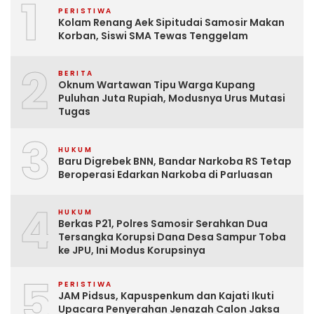
1
PERISTIWA
Kolam Renang Aek Sipitudai Samosir Makan
Korban, Siswi SMA Tewas Tenggelam
2
BERITA
Oknum Wartawan Tipu Warga Kupang
Puluhan Juta Rupiah, Modusnya Urus Mutasi
Tugas
3
HUKUM
Baru Digrebek BNN, Bandar Narkoba RS Tetap
Beroperasi Edarkan Narkoba di Parluasan
4
HUKUM
Berkas P21, Polres Samosir Serahkan Dua
Tersangka Korupsi Dana Desa Sampur Toba
ke JPU, Ini Modus Korupsinya
5
PERISTIWA
JAM Pidsus, Kapuspenkum dan Kajati Ikuti
Upacara Penyerahan Jenazah Calon Jaksa