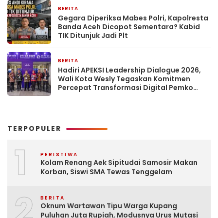
BERITA
3 hari yang lalu
Gegara Diperiksa Mabes Polri, Kapolresta
Banda Aceh Dicopot Sementara? Kabid
TIK Ditunjuk Jadi Plt
BERITA
3 hari yang lalu
Hadiri APEKSI Leadership Dialogue 2026,
Wali Kota Wesly Tegaskan Komitmen
Percepat Transformasi Digital Pemko
Pematangsiantar
TERPOPULER
1
PERISTIWA
Kolam Renang Aek Sipitudai Samosir Makan
Korban, Siswi SMA Tewas Tenggelam
2
BERITA
Oknum Wartawan Tipu Warga Kupang
Puluhan Juta Rupiah, Modusnya Urus Mutasi