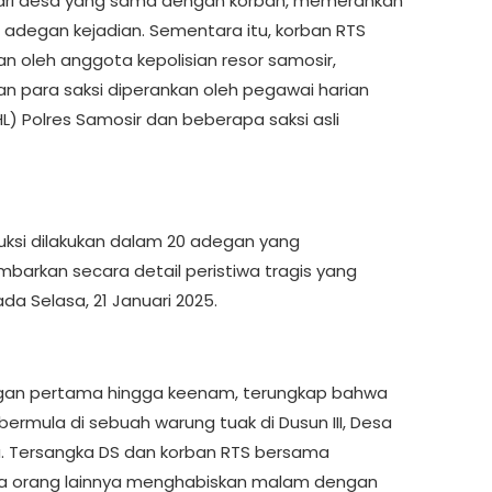
ari desa yang sama dengan korban, memerankan
 adegan kejadian. Sementara itu, korban RTS
an oleh anggota kepolisian resor samosir,
n para saksi diperankan oleh pegawai harian
L) Polres Samosir dan beberapa saksi asli
uksi dilakukan dalam 20 adegan yang
arkan secara detail peristiwa tragis yang
ada Selasa, 21 Januari 2025.
gan pertama hingga keenam, terungkap bahwa
bermula di sebuah warung tuak di Dusun III, Desa
ja. Tersangka DS dan korban RTS bersama
a orang lainnya menghabiskan malam dengan