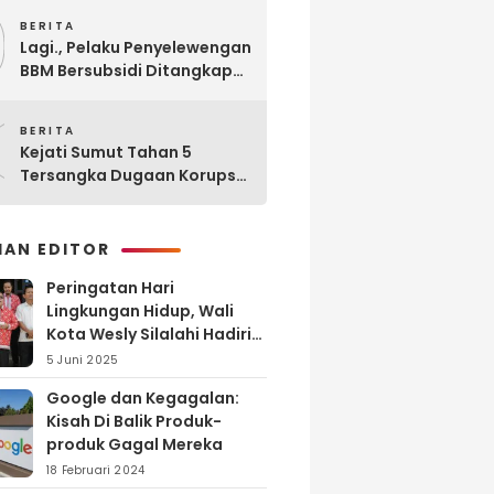
9
BERITA
Lagi., Pelaku Penyelewengan
BBM Bersubsidi Ditangkap
Polisi di SPBU Sinaksak
0
BERITA
Kejati Sumut Tahan 5
Tersangka Dugaan Korupsi
Seleksi Pengadaan PPPK
Guru di Kabupaten Langkat
HAN EDITOR
Peringatan Hari
Lingkungan Hidup, Wali
Kota Wesly Silalahi Hadiri
Penyerahan dan
5 Juni 2025
Penyiraman Eco Enzyme di
Google dan Kegagalan:
TPA Tanjung Pinggir
Kisah Di Balik Produk-
produk Gagal Mereka
18 Februari 2024