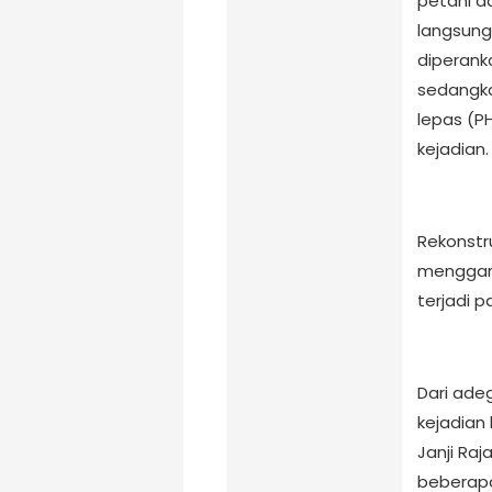
petani d
langsung
diperank
sedangka
lepas (PH
kejadian.
Rekonstr
menggamb
terjadi p
Dari ade
kejadian 
Janji Ra
beberap