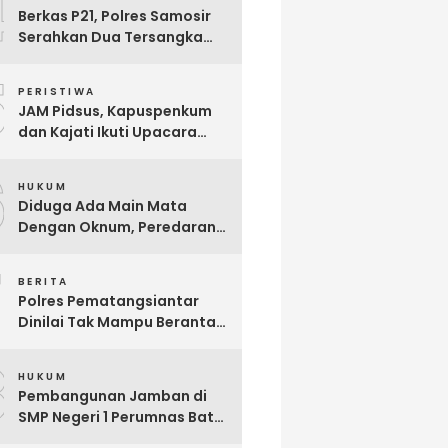
4
Berkas P21, Polres Samosir
Serahkan Dua Tersangka
Korupsi Dana Desa Sampur
5
Toba ke JPU, Ini Modus
PERISTIWA
Korupsinya
JAM Pidsus, Kapuspenkum
dan Kajati Ikuti Upacara
Penyerahan Jenazah Calon
6
Jaksa Reynanda Primta
HUKUM
Ginting yang Gugur Saat
Diduga Ada Main Mata
Tugas
Dengan Oknum, Peredaran
Narkoba di Parluasan Kian
7
Marak
BERITA
Polres Pematangsiantar
Dinilai Tak Mampu Berantas
Narkoba, Divisi Intelijen LPKN
8
TIPIKOR Minta Pangdam
HUKUM
Turun Tangan
Pembangunan Jamban di
SMP Negeri 1 Perumnas Batu
6 Diduga Ajang Korupsi