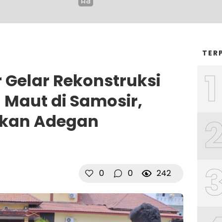
TER
1
 Gelar Rekonstruksi
Maut di Samosir,
akan Adegan
0
0
242