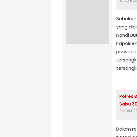
25 April 2
Sebelum r
yang dip
Nandi But
Kapolsek
perwakil
tersangka
tersangk
Polres 
Sabu 3
2 Maret 2
Dalam re