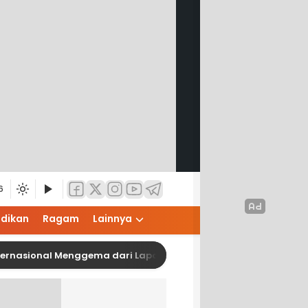
6
idikan
Ragam
Lainnya
ional Menggema dari Lapangan Adam Malik, Wakil Wali Kota P