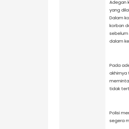
Adegan 
yang dil
Dalam ko
korban d
sebelum 
dalam ke
Pada ade
akhirnya
meminta
tidak ter
Polisi m
segera m