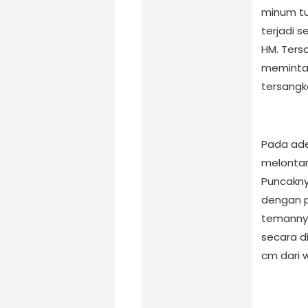
minum tu
terjadi 
HM. Ters
meminta 
tersangk
Pada ade
melontar
Puncakn
dengan p
temannya
secara d
cm dari 