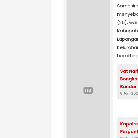
Samosir 
menyebab
(25), war
Kabupate
Lapangan
Keluraha
berakhir 
Sat Nar
Bongkar
Bandar
5 Juni 20
Kapolre
Pergant