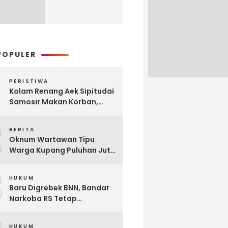
POPULER
PERISTIWA
Kolam Renang Aek Sipitudai
Samosir Makan Korban,
Siswi SMA Tewas Tenggelam
2
BERITA
Oknum Wartawan Tipu
Warga Kupang Puluhan Juta
Rupiah, Modusnya Urus
3
Mutasi Tugas
HUKUM
Baru Digrebek BNN, Bandar
Narkoba RS Tetap
Beroperasi Edarkan
Narkoba di Parluasan
HUKUM