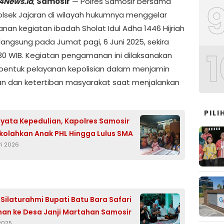
4News.id
,
Samosir
— Polres Samosir bersama
Polsek Jajaran di wilayah hukumnya menggelar
an kegiatan ibadah Sholat Idul Adha 1446 Hijriah
langsung pada Jumat pagi, 6 Juni 2025, sekira
1
.30 WIB. Kegiatan pengamanan ini dilaksanakan
bentuk pelayanan kepolisian dalam menjamin
 dan ketertiban masyarakat saat menjalankan
PILI
yata Kepedulian, Kapolres Samosir
ekolahkan Anak PHL Hingga Lulus SMA
ri 2026
 Silaturahmi Bupati Batu Bara Safari
n ke Desa Janji Martahan Samosir
2025