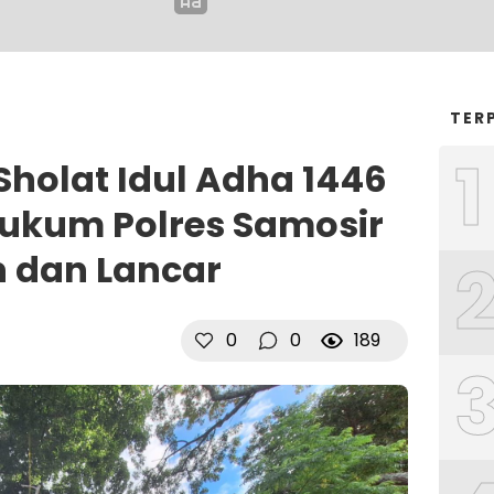
TER
1
olat Idul Adha 1446
Hukum Polres Samosir
 dan Lancar
0
0
189