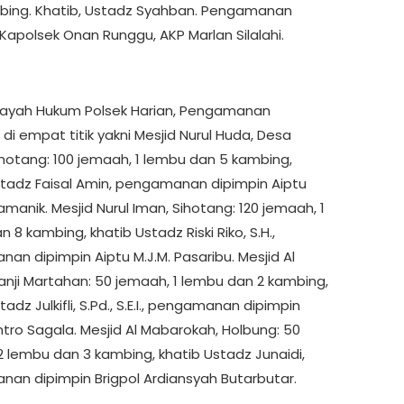
bing. Khatib, Ustadz Syahban. Pengamanan
Kapolsek Onan Runggu, AKP Marlan Silalahi.
layah Hukum Polsek Harian, Pengamanan
 di empat titik yakni Mesjid Nurul Huda, Desa
ihotang: 100 jemaah, 1 lembu dan 5 kambing,
stadz Faisal Amin, pengamanan dipimpin Aiptu
manik. Mesjid Nurul Iman, Sihotang: 120 jemaah, 1
 8 kambing, khatib Ustadz Riski Riko, S.H.,
an dipimpin Aiptu M.J.M. Pasaribu. Mesjid Al
Janji Martahan: 50 jemaah, 1 lembu dan 2 kambing,
tadz Julkifli, S.Pd., S.E.I., pengamanan dipimpin
ntro Sagala. Mesjid Al Mabarokah, Holbung: 50
2 lembu dan 3 kambing, khatib Ustadz Junaidi,
an dipimpin Brigpol Ardiansyah Butarbutar.