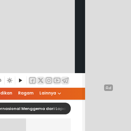
6
idikan
Ragam
Lainnya
ional Menggema dari Lapangan Adam Malik, Wakil Wali Kota P