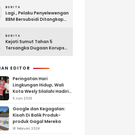
9
BERITA
Lagi., Pelaku Penyelewengan
BBM Bersubsidi Ditangkap
Polisi di SPBU Sinaksak
0
BERITA
Kejati Sumut Tahan 5
Tersangka Dugaan Korupsi
Seleksi Pengadaan PPPK
Guru di Kabupaten Langkat
HAN EDITOR
Peringatan Hari
Lingkungan Hidup, Wali
Kota Wesly Silalahi Hadiri
Penyerahan dan
5 Juni 2025
Penyiraman Eco Enzyme di
Google dan Kegagalan:
TPA Tanjung Pinggir
Kisah Di Balik Produk-
produk Gagal Mereka
18 Februari 2024