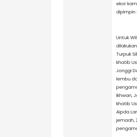
ekor kam
dipimpin 
Untuk Wi
dilakukan
Turpuk S
khatib U
Jonggi Da
lembu dan
pengaman
Ikhwan, 
khatib Us
Aipda La
jemaah, 
pengaman