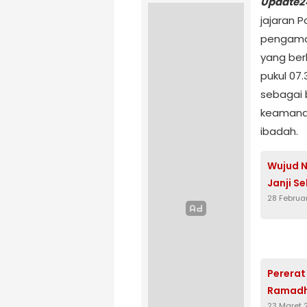
Update2
jajaran 
pengaman
yang ber
pukul 07
sebagai 
keamanan
ibadah.
Wujud N
Janji S
28 Februa
Pererat
Ramadha
23 Maret 