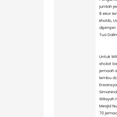
jumlah je
8 ekor l
khatib, 
dipimpin
Tua Dali
Untuk Wi
sholat b
jemaah se
lembu da
Erwansya
Simanind
Wilayah 
Mesjid Nu
70 jemaa