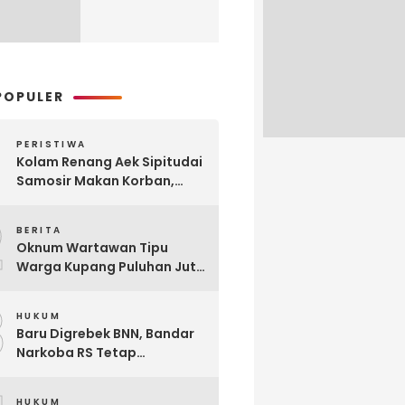
POPULER
PERISTIWA
Kolam Renang Aek Sipitudai
Samosir Makan Korban,
Siswi SMA Tewas Tenggelam
2
BERITA
Oknum Wartawan Tipu
Warga Kupang Puluhan Juta
Rupiah, Modusnya Urus
3
Mutasi Tugas
HUKUM
Baru Digrebek BNN, Bandar
Narkoba RS Tetap
Beroperasi Edarkan
Narkoba di Parluasan
HUKUM