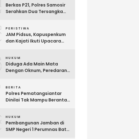
4
Berkas P21, Polres Samosir
Serahkan Dua Tersangka
Korupsi Dana Desa Sampur
5
Toba ke JPU, Ini Modus
PERISTIWA
Korupsinya
JAM Pidsus, Kapuspenkum
dan Kajati Ikuti Upacara
Penyerahan Jenazah Calon
6
Jaksa Reynanda Primta
HUKUM
Ginting yang Gugur Saat
Diduga Ada Main Mata
Tugas
Dengan Oknum, Peredaran
Narkoba di Parluasan Kian
7
Marak
BERITA
Polres Pematangsiantar
Dinilai Tak Mampu Berantas
Narkoba, Divisi Intelijen LPKN
8
TIPIKOR Minta Pangdam
HUKUM
Turun Tangan
Pembangunan Jamban di
SMP Negeri 1 Perumnas Batu
6 Diduga Ajang Korupsi