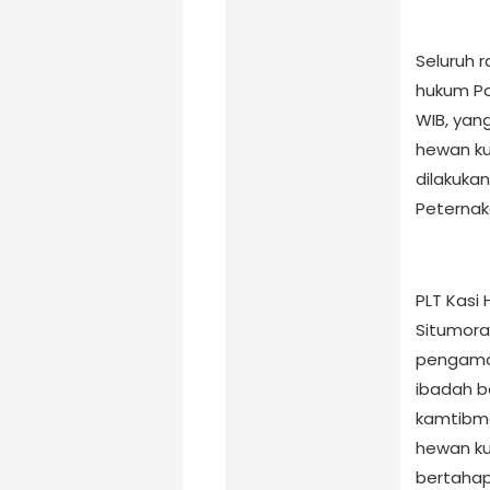
Seluruh r
hukum Po
WIB, yan
hewan ku
dilakuka
Peternak
PLT Kasi
Situmora
pengaman
ibadah b
kamtibm
hewan ku
bertahap