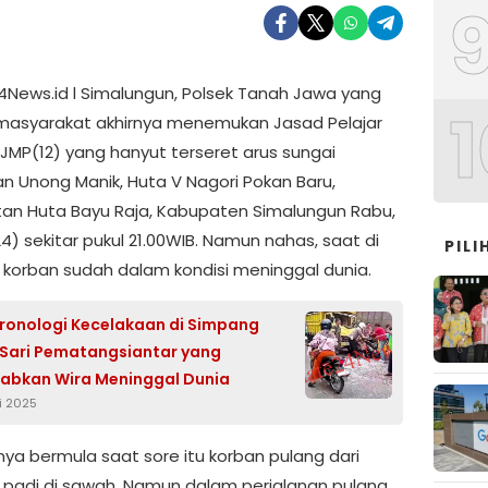
News.id l Simalungun, Polsek Tanah Jawa yang
1
masyarakat akhirnya menemukan Jasad Pelajar
l JMP(12) yang hanyut terseret arus sungai
n Unong Manik, Huta V Nagori Pokan Baru,
n Huta Bayu Raja, Kabupaten Simalungun Rabu,
4) sekitar pukul 21.00WIB. Namun nahas, saat di
PILI
korban sudah dalam kondisi meninggal dunia.
Kronologi Kecelakaan di Simpang
Sari Pematangsiantar yang
abkan Wira Meninggal Dunia
i 2025
nya bermula saat sore itu korban pulang dari
padi di sawah. Namun dalam perjalanan pulang,