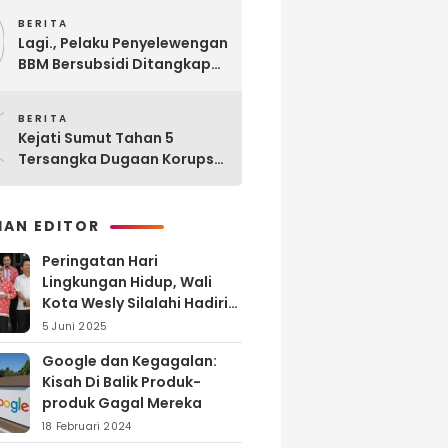
9
BERITA
Lagi., Pelaku Penyelewengan
BBM Bersubsidi Ditangkap
Polisi di SPBU Sinaksak
0
BERITA
Kejati Sumut Tahan 5
Tersangka Dugaan Korupsi
Seleksi Pengadaan PPPK
Guru di Kabupaten Langkat
HAN EDITOR
Peringatan Hari
Lingkungan Hidup, Wali
Kota Wesly Silalahi Hadiri
Penyerahan dan
5 Juni 2025
Penyiraman Eco Enzyme di
Google dan Kegagalan:
TPA Tanjung Pinggir
Kisah Di Balik Produk-
produk Gagal Mereka
18 Februari 2024