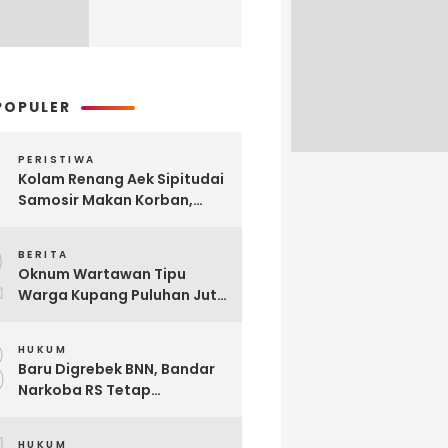
POPULER
PERISTIWA
Kolam Renang Aek Sipitudai
Samosir Makan Korban,
Siswi SMA Tewas Tenggelam
2
BERITA
Oknum Wartawan Tipu
Warga Kupang Puluhan Juta
Rupiah, Modusnya Urus
3
Mutasi Tugas
HUKUM
Baru Digrebek BNN, Bandar
Narkoba RS Tetap
Beroperasi Edarkan
Narkoba di Parluasan
HUKUM