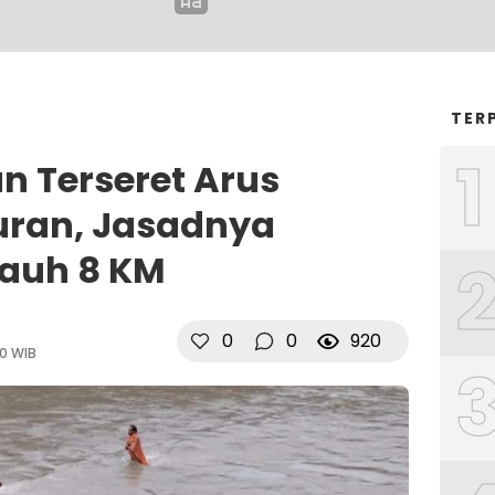
TER
1
un Terseret Arus
uran, Jasadnya
jauh 8 KM
0
0
920
00 WIB