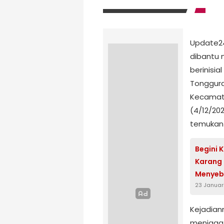
Update24
dibantu 
berinisia
Tonggura
Kecamata
(4/12/202
temukan 
Begini 
Karang 
Menyeb
23 Januar
Kejadian
menjaga 