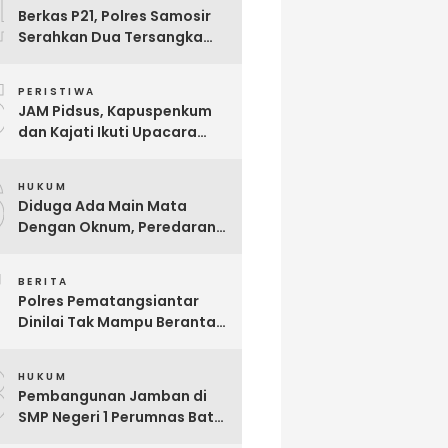
4
Berkas P21, Polres Samosir
Serahkan Dua Tersangka
Korupsi Dana Desa Sampur
5
Toba ke JPU, Ini Modus
PERISTIWA
Korupsinya
JAM Pidsus, Kapuspenkum
dan Kajati Ikuti Upacara
Penyerahan Jenazah Calon
6
Jaksa Reynanda Primta
HUKUM
Ginting yang Gugur Saat
Diduga Ada Main Mata
Tugas
Dengan Oknum, Peredaran
Narkoba di Parluasan Kian
7
Marak
BERITA
Polres Pematangsiantar
Dinilai Tak Mampu Berantas
Narkoba, Divisi Intelijen LPKN
8
TIPIKOR Minta Pangdam
HUKUM
Turun Tangan
Pembangunan Jamban di
SMP Negeri 1 Perumnas Batu
6 Diduga Ajang Korupsi