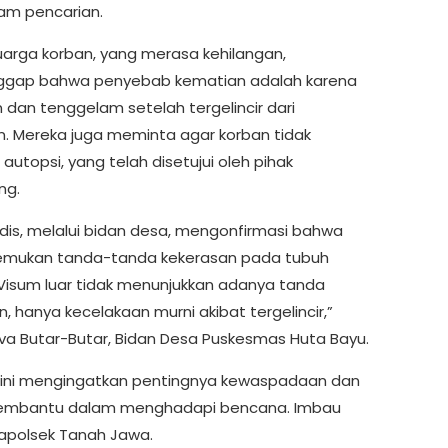
lam pencarian.
luarga korban, yang merasa kehilangan,
gap bahwa penyebab kematian adalah karena
n dan tenggelam setelah tergelincir dari
. Mereka juga meminta agar korban tidak
 autopsi, yang telah disetujui oleh pihak
ng.
dis, melalui bidan desa, mengonfirmasi bahwa
temukan tanda-tanda kekerasan pada tubuh
“Visum luar tidak menunjukkan adanya tanda
, hanya kecelakaan murni akibat tergelincir,”
va Butar-Butar, Bidan Desa Puskesmas Huta Bayu.
 ini mengingatkan pentingnya kewaspadaan dan
membantu dalam menghadapi bencana. Imbau
 Kapolsek Tanah Jawa.