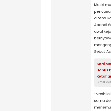
Meski me
pencarian
ditemuka
Apandi Gu
awal kej
bernyawa
mengang
Sebut A
Soal Ma
Hapus P
Ketaha
17 Mei 20
“Meski l
sama den
menemuka