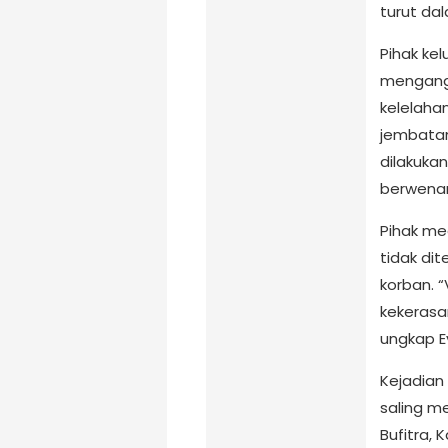
turut da
Pihak ke
mengang
kelelaha
jembatan
dilakukan
berwena
Pihak me
tidak di
korban. 
kekerasan
ungkap E
Kejadian
saling 
Bufitra,