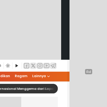
6
idikan
Ragam
Lainnya
onal Menggema dari Lapangan Adam Malik, Wakil Wali Kota Pe