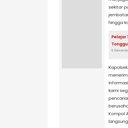
sekitar p
jembatan
hingga k
Pelajar
Tonggur
5 Desemb
Kapolsek
menerima
informas
kami seg
pencaria
berusaha
Kompol 
langsung 