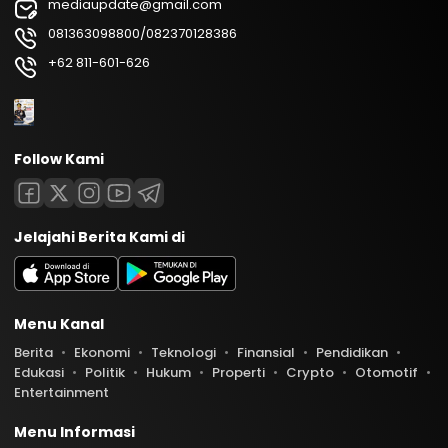
mediaupdate@gmail.com
081363098800/082370128386
+62 811-601-626
Follow Kami
Jelajahi Berita Kami di
Menu Kanal
Berita
Ekonomi
Teknologi
Finansial
Pendidikan
Edukasi
Politik
Hukum
Properti
Crypto
Otomotif
Entertainment
Menu Informasi