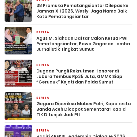
38 Pramuka Pematangsiantar Dilepas ke
Jamnas XII 2026, Wesly: Jaga Nama Baik
Kota Pematangsiantar
BERITA
13 jam yang lalu
Agus M. Siahaan Daftar Calon Ketua PWI
Pematangsiantar, Bawa Gagasan Lomba
Jurnalistik Tingkat Sumut
BERITA
18 jam yang lalu
Dugaan Pungli Rekrutmen Honorer di
Labura Tembus Rp35 Juta, GMMK Siap
“Geruduk” Kejati dan Polda Sumut
BERITA
23 jam yang lalu
Gegara Diperiksa Mabes Polri, Kapolresta
Banda Aceh Dicopot Sementara? Kabid
TIK Ditunjuk Jadi Plt
BERITA
2 hari yang lalu
Hadiri APEKSI Leadership Dialogue 2026,