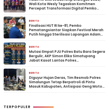
Wali Kota Wesly Tegaskan Komitmen
Percepat Transformasi Digital Pemko
Pematangsiantar
BERITA
2 hari yang lalu
Finalisasi HUT RI ke-81, Pemko
Pematangsiantar Siapkan Festival Merah
Putih hingga Sterilisasi Lapangan Adam
Malik
BERITA
2 hari yang lalu
Mutasi Empat PJU Polres Batu Bara Segera
Bergulir, AKP Simon Elika Simatupang
Jabat Kasat Lantas Polres
Pematangsiantar
BERITA
2 hari yang lalu
Diguyur Hujan Deras, Tim Resmob Polres
Simalungun Tetap Berpatroli di Pintu
Masuk Kabupaten, Antisipasi Geng Motor
dan Balap Liar
TERPOPULER