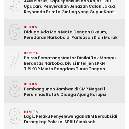
5
JAM Pidsus, Kapuspenkum dan Kajati Ikuti
Upacara Penyerahan Jenazah Calon Jaksa
Reynanda Primta Ginting yang Gugur Saat
Tugas
6
HUKUM
Diduga Ada Main Mata Dengan Oknum,
Peredaran Narkoba di Parluasan Kian Marak
7
BERITA
Polres Pematangsiantar Dinilai Tak Mampu
Berantas Narkoba, Divisi Intelijen LPKN
TIPIKOR Minta Pangdam Turun Tangan
8
HUKUM
Pembangunan Jamban di SMP Negeri 1
Perumnas Batu 6 Diduga Ajang Korupsi
9
BERITA
Lagi., Pelaku Penyelewengan BBM Bersubsidi
Ditangkap Polisi di SPBU Sinaksak