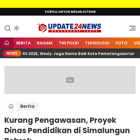
Lewati
SCROLL UNTUK MELANJUTKAN
ke
konten
Mengungkap Fakta
Update24News.id
BERITA
RAGAM
TNI POLRI
TEKNOLOGI
FOTO
VI
NEWS
mnas XII 2026, Wesly: Jaga Nama Baik Kota Pematangsiantar
Berita
Kurang Pengawasan, Proyek
Dinas Pendidikan di Simalungun