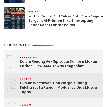
Malik
BERITA
3 hari yang lalu
Mutasi Empat PJU Polres Batu Bara Segera
Bergulir, AKP Simon Elika Simatupang
Jabat Kasat Lantas Polres
Pematangsiantar
TERPOPULER
1
PERISTIWA
Kolam Renang Aek Sipitudai Samosir Makan
Korban, Siswi SMA Tewas Tenggelam
2
BERITA
Oknum Wartawan Tipu Warga Kupang
Puluhan Juta Rupiah, Modusnya Urus Mutasi
Tugas
HUKUM