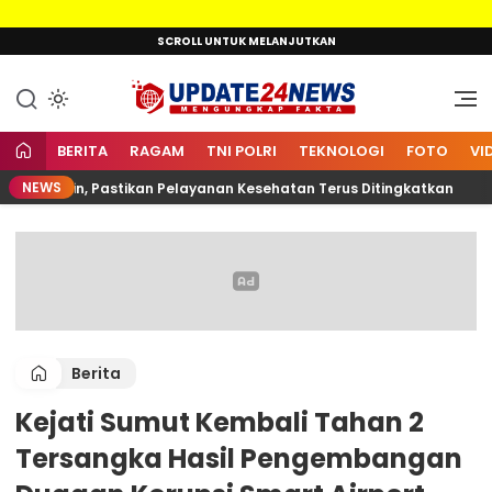
Lewati
SCROLL UNTUK MELANJUTKAN
ke
konten
Mengungkap Fakta
Update24News.id
BERITA
RAGAM
TNI POLRI
TEKNOLOGI
FOTO
VI
NEWS
lkarnain, Pastikan Pelayanan Kesehatan Terus Ditingkatkan
Berita
Kejati Sumut Kembali Tahan 2
Tersangka Hasil Pengembangan