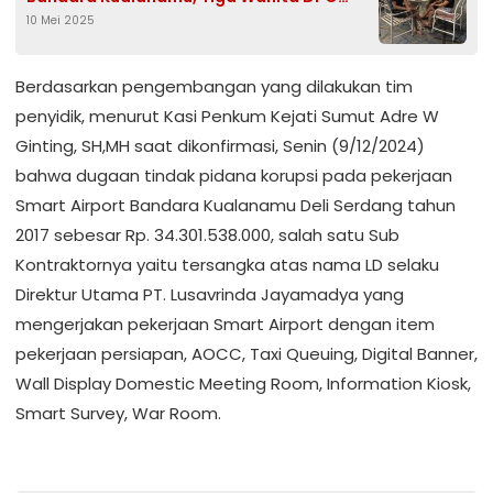
10 Mei 2025
Berhasil Kabur Usai Diserahkan ke Polisi
Berdasarkan pengembangan yang dilakukan tim
penyidik, menurut Kasi Penkum Kejati Sumut Adre W
Ginting, SH,MH saat dikonfirmasi, Senin (9/12/2024)
bahwa dugaan tindak pidana korupsi pada pekerjaan
Smart Airport Bandara Kualanamu Deli Serdang tahun
2017 sebesar Rp. 34.301.538.000, salah satu Sub
Kontraktornya yaitu tersangka atas nama LD selaku
Direktur Utama PT. Lusavrinda Jayamadya yang
mengerjakan pekerjaan Smart Airport dengan item
pekerjaan persiapan, AOCC, Taxi Queuing, Digital Banner,
Wall Display Domestic Meeting Room, Information Kiosk,
Smart Survey, War Room.