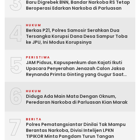
3
Baru Digrebek BNN, Bandar Narkoba RS Tetap
Beroperasi Edarkan Narkoba di Parluasan
4
HUKUM
Berkas P21, Polres Samosir Serahkan Dua
Tersangka Korupsi Dana Desa Sampur Toba
ke JPU, Ini Modus Korupsinya
5
PERISTIWA
JAM Pidsus, Kapuspenkum dan Kajati Ikuti
Upacara Penyerahan Jenazah Calon Jaksa
Reynanda Primta Ginting yang Gugur Saat
Tugas
6
HUKUM
Diduga Ada Main Mata Dengan Oknum,
Peredaran Narkoba di Parluasan Kian Marak
7
BERITA
Polres Pematangsiantar Dinilai Tak Mampu
Berantas Narkoba, Divisi Intelijen LPKN
TIPIKOR Minta Pangdam Turun Tangan