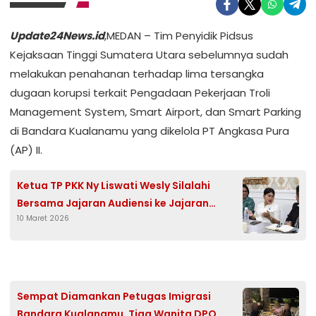
Update24News.id
,MEDAN – Tim Penyidik Pidsus
Kejaksaan Tinggi Sumatera Utara sebelumnya sudah
melakukan penahanan terhadap lima tersangka
dugaan korupsi terkait Pengadaan Pekerjaan Troli
Management System, Smart Airport, dan Smart Parking
di Bandara Kualanamu yang dikelola PT Angkasa Pura
(AP) II.
Ketua TP PKK Ny Liswati Wesly Silalahi
Bersama Jajaran Audiensi ke Jajaran
10 Maret 2026
Direksi RS Vita Insani
Sempat Diamankan Petugas Imigrasi
Bandara Kualanamu, Tiga Wanita DPO