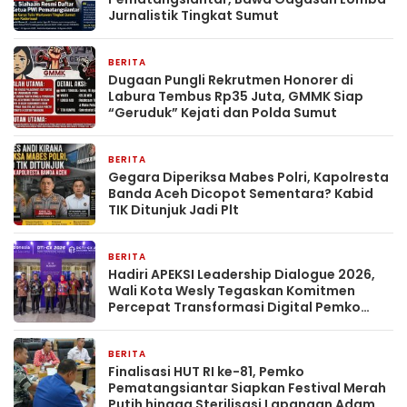
Jurnalistik Tingkat Sumut
BERITA
2 hari yang lalu
Dugaan Pungli Rekrutmen Honorer di
Labura Tembus Rp35 Juta, GMMK Siap
“Geruduk” Kejati dan Polda Sumut
BERITA
2 hari yang lalu
Gegara Diperiksa Mabes Polri, Kapolresta
Banda Aceh Dicopot Sementara? Kabid
TIK Ditunjuk Jadi Plt
BERITA
3 hari yang lalu
Hadiri APEKSI Leadership Dialogue 2026,
Wali Kota Wesly Tegaskan Komitmen
Percepat Transformasi Digital Pemko
Pematangsiantar
BERITA
3 hari yang lalu
Finalisasi HUT RI ke-81, Pemko
Pematangsiantar Siapkan Festival Merah
Putih hingga Sterilisasi Lapangan Adam