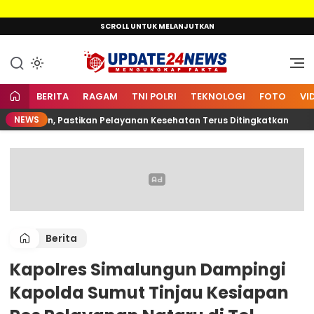
Lewati
SCROLL UNTUK MELANJUTKAN
ke
konten
Mengungkap Fakta
Update24News.id
BERITA
RAGAM
TNI POLRI
TEKNOLOGI
FOTO
VI
NEWS
lkarnain, Pastikan Pelayanan Kesehatan Terus Ditingkatkan
Berita
Kapolres Simalungun Dampingi
Kapolda Sumut Tinjau Kesiapan