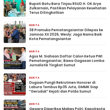
Bupati Batu Bara Tinjau RSUD H. OK Arya
Zulkarnain, Pastikan Pelayanan Kesehatan
Terus Ditingkatkan
BERITA
2 hari yang lalu
38 Pramuka Pematangsiantar Dilepas ke
Jamnas XII 2026, Wesly: Jaga Nama Baik
Kota Pematangsiantar
BERITA
2 hari yang lalu
Agus M. Siahaan Daftar Calon Ketua PWI
Pematangsiantar, Bawa Gagasan Lomba
Jurnalistik Tingkat Sumut
BERITA
2 hari yang lalu
Dugaan Pungli Rekrutmen Honorer di
Labura Tembus Rp35 Juta, GMMK Siap
“Geruduk” Kejati dan Polda Sumut
BERITA
2 hari yang lalu
Gegara Diperiksa Mabes Polri, Kapolresta