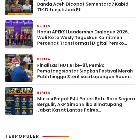
Banda Aceh Dicopot Sementara? Kabid
TIK Ditunjuk Jadi Plt
BERITA
3 hari yang lalu
Hadiri APEKSI Leadership Dialogue 2026,
Wali Kota Wesly Tegaskan Komitmen
Percepat Transformasi Digital Pemko
Pematangsiantar
BERITA
3 hari yang lalu
Finalisasi HUT RI ke-81, Pemko
Pematangsiantar Siapkan Festival Merah
Putih hingga Sterilisasi Lapangan Adam
Malik
BERITA
3 hari yang lalu
Mutasi Empat PJU Polres Batu Bara Segera
Bergulir, AKP Simon Elika Simatupang
Jabat Kasat Lantas Polres
Pematangsiantar
TERPOPULER