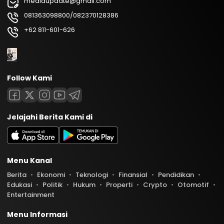
mediaupdate@gmail.com
081363098800/082370128386
+62 811-601-626
Follow Kami
Jelajahi Berita Kami di
Menu Kanal
Berita
Ekonomi
Teknologi
Finansial
Pendidikan
Edukasi
Politik
Hukum
Properti
Crypto
Otomotif
Entertainment
Menu Informasi