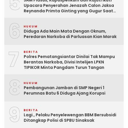
5
JAM Pidsus, Kapuspenkum dan Kajati Ikuti
Upacara Penyerahan Jenazah Calon Jaksa
Reynanda Primta Ginting yang Gugur Saat
Tugas
6
HUKUM
Diduga Ada Main Mata Dengan Oknum,
Peredaran Narkoba di Parluasan Kian Marak
7
BERITA
Polres Pematangsiantar Dinilai Tak Mampu
Berantas Narkoba, Divisi Intelijen LPKN
TIPIKOR Minta Pangdam Turun Tangan
8
HUKUM
Pembangunan Jamban di SMP Negeri 1
Perumnas Batu 6 Diduga Ajang Korupsi
9
BERITA
Lagi., Pelaku Penyelewengan BBM Bersubsidi
Ditangkap Polisi di SPBU Sinaksak