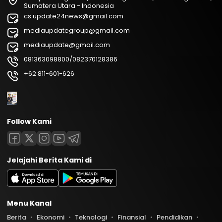
Sumatera Utara - Indonesia
cs.update24news@gmail.com
mediaupdategroup@gmail.com
mediaupdate@gmail.com
081363098800/082370128386
+62 811-601-626
Follow Kami
Jelajahi Berita Kami di
Menu Kanal
Berita
Ekonomi
Teknologi
Finansial
Pendidikan