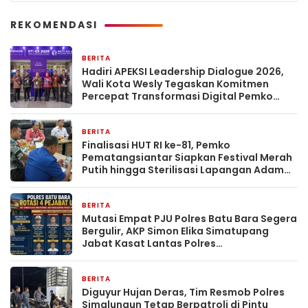
REKOMENDASI
BERITA
13 jam yang lalu
Hadiri APEKSI Leadership Dialogue 2026,
Wali Kota Wesly Tegaskan Komitmen
Percepat Transformasi Digital Pemko
Pematangsiantar
BERITA
15 jam yang lalu
Finalisasi HUT RI ke-81, Pemko
Pematangsiantar Siapkan Festival Merah
Putih hingga Sterilisasi Lapangan Adam
Malik
BERITA
20 jam yang lalu
Mutasi Empat PJU Polres Batu Bara Segera
Bergulir, AKP Simon Elika Simatupang
Jabat Kasat Lantas Polres
Pematangsiantar
BERITA
21 jam yang lalu
Diguyur Hujan Deras, Tim Resmob Polres
Simalungun Tetap Berpatroli di Pintu