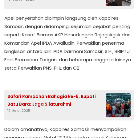
Keselamatan Toba 2025
Apel penyerahan dipimpin langsung oleh Kapolres
Samosir, dengan didampingi sejumlah pejabat penting
seperti Kasat Binmas AKP Hasudungan Rajagukguk dan
Komandan Apel IPDA Awalludin. Perwakilan penerima
bingkisan antara lain IPDA Darmoni Samosir, S.H., BRIPTU
Fadi Bremsena Tarigan, dan beberapa anggota lainnya
serta Perwakilan PNS, PHL dan OB
Safari Ramadhan Bahagia ke-8, Bupati
Batu Bara: Jaga Silaturahmi
19 Maret 2025
Dalam amanatnya, Kapolres Samosir menyampaikan
ucapan selamat Natal 2024 kepada seluruh Keluarga