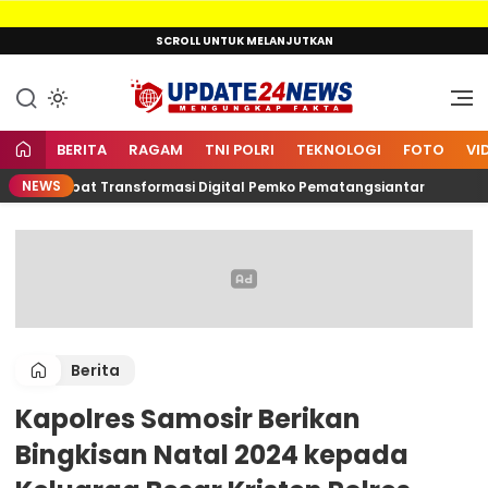
Lewati
SCROLL UNTUK MELANJUTKAN
ke
konten
Mengungkap Fakta
Update24News.id
BERITA
RAGAM
TNI POLRI
TEKNOLOGI
FOTO
VI
NEWS
en Percepat Transformasi Digital Pemko Pematangsiantar
Berita
Kapolres Samosir Berikan
Bingkisan Natal 2024 kepada