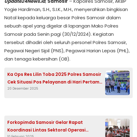
Update24News.id
,
Samosir
– Kapolres Samosir, AKBP
Yogie Hardiman, S.H., S.I.K., M.H., menyerahkan bingkisan
Natal kepada keluarga besar Polres Samosir dalam
sebuah apel yang digelar di lapangan Mako Polres
Samosir pada Senin pagi (30/12/2024). Kegiatan
tersebut dihadiri oleh seluruh personel Polres Samosir,
Pegawai Negeri Sipil (PNS), Pegawai Harian Lepas (PHL),
dan tenaga kebersihan (OB).
Ka Ops Res Lilin Toba 2025 Polres Samosir
Cek Situasi Pos Pelayanan di Hari Pertama
20 Desember 2025
Operasi
Forkopimda Samosir Gelar Rapat
Koordinasi Lintas Sektoral Operasi
10 Februari 2025