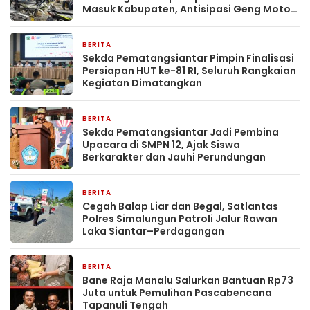
Masuk Kabupaten, Antisipasi Geng Motor
dan Balap Liar
BERITA
1 hari yang lalu
Sekda Pematangsiantar Pimpin Finalisasi
Persiapan HUT ke-81 RI, Seluruh Rangkaian
Kegiatan Dimatangkan
BERITA
1 hari yang lalu
Sekda Pematangsiantar Jadi Pembina
Upacara di SMPN 12, Ajak Siswa
Berkarakter dan Jauhi Perundungan
BERITA
1 minggu yang lalu
Cegah Balap Liar dan Begal, Satlantas
Polres Simalungun Patroli Jalur Rawan
Laka Siantar–Perdagangan
BERITA
1 minggu yang lalu
Bane Raja Manalu Salurkan Bantuan Rp73
Juta untuk Pemulihan Pascabencana
Tapanuli Tengah