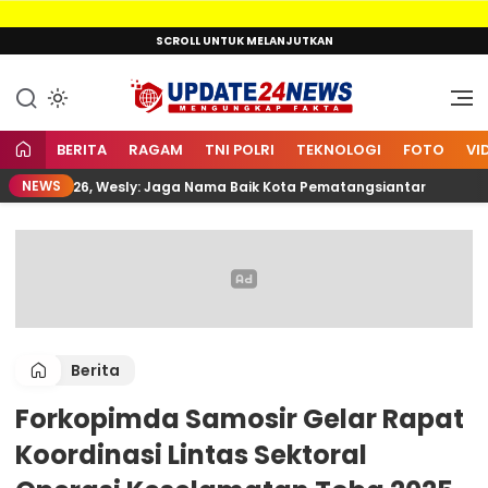
Lewati
SCROLL UNTUK MELANJUTKAN
ke
konten
Mengungkap Fakta
Update24News.id
BERITA
RAGAM
TNI POLRI
TEKNOLOGI
FOTO
VI
NEWS
II 2026, Wesly: Jaga Nama Baik Kota Pematangsiantar
Berita
Forkopimda Samosir Gelar Rapat
Koordinasi Lintas Sektoral