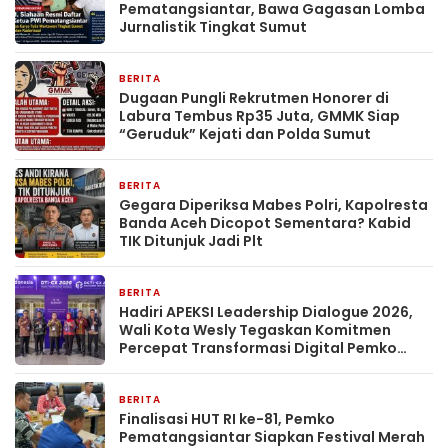
Pematangsiantar, Bawa Gagasan Lomba
Jurnalistik Tingkat Sumut
BERITA
24 jam yang lalu
Dugaan Pungli Rekrutmen Honorer di
Labura Tembus Rp35 Juta, GMMK Siap
“Geruduk” Kejati dan Polda Sumut
BERITA
1 hari yang lalu
Gegara Diperiksa Mabes Polri, Kapolresta
Banda Aceh Dicopot Sementara? Kabid
TIK Ditunjuk Jadi Plt
BERITA
2 hari yang lalu
Hadiri APEKSI Leadership Dialogue 2026,
Wali Kota Wesly Tegaskan Komitmen
Percepat Transformasi Digital Pemko
Pematangsiantar
BERITA
2 hari yang lalu
Finalisasi HUT RI ke-81, Pemko
Pematangsiantar Siapkan Festival Merah