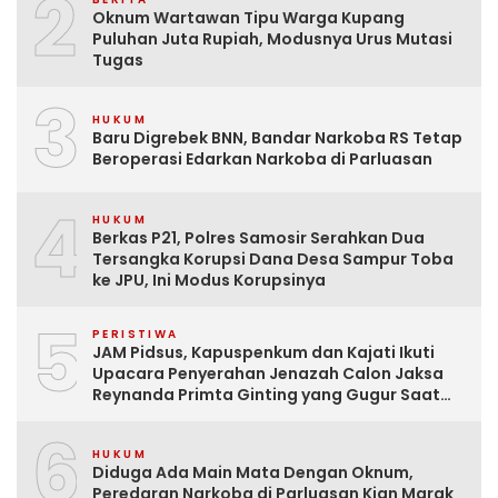
2
Oknum Wartawan Tipu Warga Kupang
Puluhan Juta Rupiah, Modusnya Urus Mutasi
Tugas
3
HUKUM
Baru Digrebek BNN, Bandar Narkoba RS Tetap
Beroperasi Edarkan Narkoba di Parluasan
4
HUKUM
Berkas P21, Polres Samosir Serahkan Dua
Tersangka Korupsi Dana Desa Sampur Toba
ke JPU, Ini Modus Korupsinya
5
PERISTIWA
JAM Pidsus, Kapuspenkum dan Kajati Ikuti
Upacara Penyerahan Jenazah Calon Jaksa
Reynanda Primta Ginting yang Gugur Saat
Tugas
6
HUKUM
Diduga Ada Main Mata Dengan Oknum,
Peredaran Narkoba di Parluasan Kian Marak