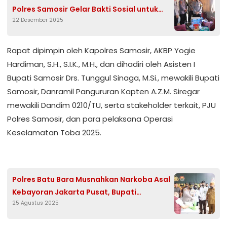
Polres Samosir Gelar Bakti Sosial untuk
22 Desember 2025
Lansia dan Anak Disabilitas
Rapat dipimpin oleh Kapolres Samosir, AKBP Yogie
Hardiman, S.H., S.I.K., M.H., dan dihadiri oleh Asisten I
Bupati Samosir Drs. Tunggul Sinaga, M.Si., mewakili Bupati
Samosir, Danramil Pangururan Kapten A.Z.M. Siregar
mewakili Dandim 0210/TU, serta stakeholder terkait, PJU
Polres Samosir, dan para pelaksana Operasi
Keselamatan Toba 2025.
Polres Batu Bara Musnahkan Narkoba Asal
Kebayoran Jakarta Pusat, Bupati
25 Agustus 2025
Sampaikan Apresiasi