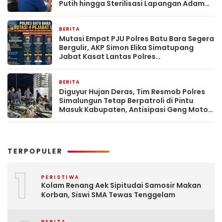
Putih hingga Sterilisasi Lapangan Adam
Malik
BERITA
2 hari yang lalu
Mutasi Empat PJU Polres Batu Bara Segera
Bergulir, AKP Simon Elika Simatupang
Jabat Kasat Lantas Polres
Pematangsiantar
BERITA
2 hari yang lalu
Diguyur Hujan Deras, Tim Resmob Polres
Simalungun Tetap Berpatroli di Pintu
Masuk Kabupaten, Antisipasi Geng Motor
dan Balap Liar
TERPOPULER
1
PERISTIWA
Kolam Renang Aek Sipitudai Samosir Makan
Korban, Siswi SMA Tewas Tenggelam
BERITA