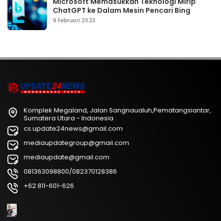
Microsoft Memasukkan Teknologi Mirip
ChatGPT ke Dalam Mesin Pencari Bing
9 Februari 2023
Komplek Megaland, Jalan Sangnaualuh,Pematangsiantar,
Sumatera Utara - Indonesia
cs.update24news@gmail.com
mediaupdategroup@gmail.com
mediaupdate@gmail.com
081363098800/082370128386
+62 811-601-626