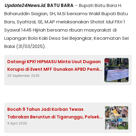
Update24News.id
,
BATU BARA
– Bupati Batu Bara H.
Baharuddin Siagian, SH, M.Si bersama Wakil Bupati Batu
Bara, Syafrizal, SE, M.AP melaksanakan Sholat Idul Fitri 1
Syawal 1446 Hijriah bersama ribuan masyarakat di
Lapangan Bola Kaki Desa Sei Bejangkar, Kecamatan Sei
Balai (31/03/2025).
Datangi KPK! HIPMASU Minta Usut Dugaan
Korupsi di Event MFF Gunakan APBD Pemko
25 September 2025
Medan T.A 2024
Bocah 9 Tahun Jadi Korban Tewas
Tabrakan Beruntun di Tigarunggu, Polsek
9 April 2025
Purba Gerak Cepat ke TKP