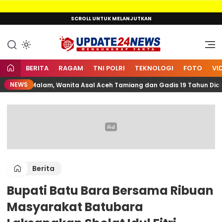
Lewati
SCROLL UNTUK MELANJUTKAN
ke
konten
Mengungkap Fakta
Update24News.id
BERITA
RAGAM
TNI POLRI
TEKNOLOGI
FOTO
VI
NEWS
buran Malam, Wanita Asal Aceh Tamiang dan Gadis 19 Tahun Diciduk
Berita
Bupati Batu Bara Bersama Ribuan
Masyarakat Batubara