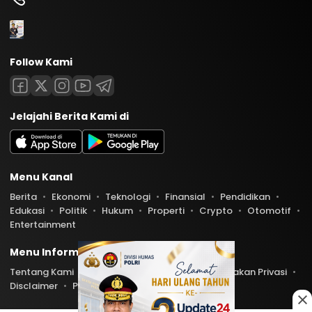
Follow Kami
Jelajahi Berita Kami di
Menu Kanal
Berita
Ekonomi
Teknologi
Finansial
Pendidikan
Edukasi
Politik
Hukum
Properti
Crypto
Otomotif
Entertainment
Menu Informasi
Tentang Kami
Redaksi
Kontak Kami
Kebijakan Privasi
Disclaimer
Pedoman Media Siber