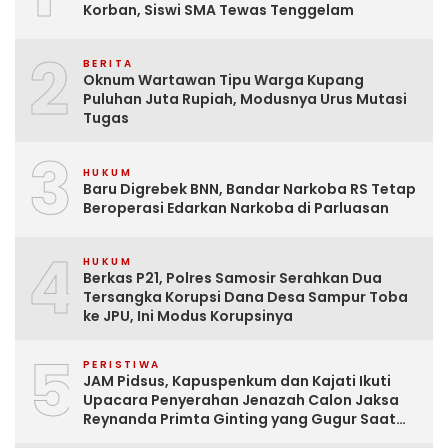
Korban, Siswi SMA Tewas Tenggelam
2
BERITA
Oknum Wartawan Tipu Warga Kupang
Puluhan Juta Rupiah, Modusnya Urus Mutasi
Tugas
3
HUKUM
Baru Digrebek BNN, Bandar Narkoba RS Tetap
Beroperasi Edarkan Narkoba di Parluasan
4
HUKUM
Berkas P21, Polres Samosir Serahkan Dua
Tersangka Korupsi Dana Desa Sampur Toba
ke JPU, Ini Modus Korupsinya
5
PERISTIWA
JAM Pidsus, Kapuspenkum dan Kajati Ikuti
Upacara Penyerahan Jenazah Calon Jaksa
Reynanda Primta Ginting yang Gugur Saat
Tugas