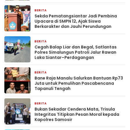
BERITA
2 jam yang lalu
Sekda Pematangsiantar Jadi Pembina
Upacara di SMPN 12, Ajak Siswa
Berkarakter dan Jauhi Perundungan
BERITA
6 hari yang lalu
Cegah Balap Liar dan Begal, Satlantas
Polres Simalungun Patroli Jalur Rawan
Laka Siantar–Perdagangan
BERITA
7 hari yang lalu
Bane Raja Manalu Salurkan Bantuan Rp73
Juta untuk Pemulihan Pascabencana
Tapanuli Tengah
BERITA
7 hari yang lalu
Bukan Sekadar Cendera Mata, Trisula
Integritas Titipkan Pesan Moral kepada
Kapolres Samosir