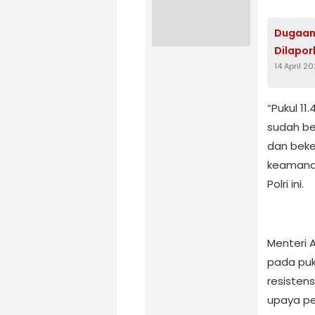
Dugaan 
Dilapor
14 April 2
“Pukul 11
sudah ber
dan beke
keamana
Polri ini.
Menteri 
pada puk
resisten
upaya pe