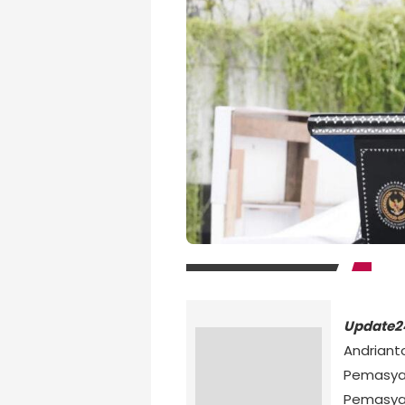
Update2
Andrianto
Pemasyar
Pemasyar