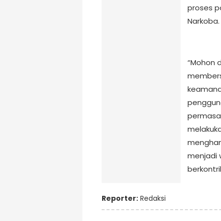
proses p
Narkoba.
“Mohon d
membersi
keamanan
penggun
permasal
melakuka
menghant
menjadi 
berkontri
Reporter:
Redaksi