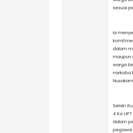
sesuai p
Ia menye
komitmen
dalam me
maupun m
warga bi
narkoba 
Nusakam
Selain it
4 Ka UPT
dalam pe
pegawai 