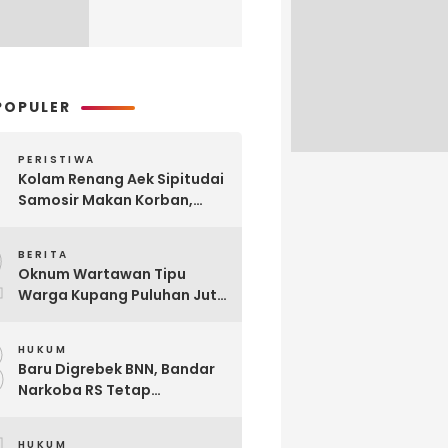
POPULER
PERISTIWA
Kolam Renang Aek Sipitudai
Samosir Makan Korban,
Siswi SMA Tewas Tenggelam
2
BERITA
Oknum Wartawan Tipu
Warga Kupang Puluhan Juta
Rupiah, Modusnya Urus
3
Mutasi Tugas
HUKUM
Baru Digrebek BNN, Bandar
Narkoba RS Tetap
Beroperasi Edarkan
Narkoba di Parluasan
HUKUM