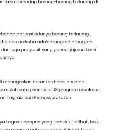
n razia terhadap barang-barang terlarang di
erhadap potensi adanya barang terlarang ,
 hp dan narkoba adalah langkah – langkah
 dan juga progresif yang gencar jajaran kami
ujarnya.
li menegaskan berantas habis narkoba
 salah satu prioritas di 13 program akselerasi
an Imigrasi dan Pemasyarakatan
ya tegas siapapun yang terbukti tetlibat, baik
naan maupun petugas, akan ditindak tegas