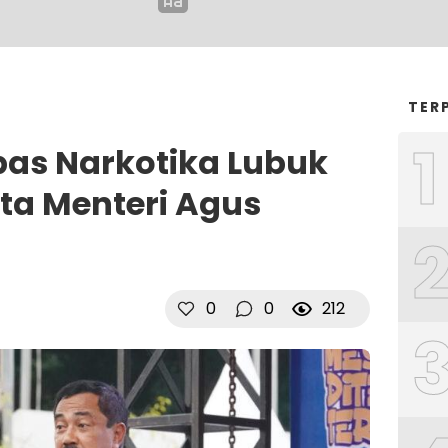
TER
1
pas Narkotika Lubuk
ata Menteri Agus
0
0
212