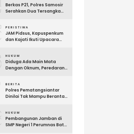
4
Berkas P21, Polres Samosir
Serahkan Dua Tersangka
Korupsi Dana Desa Sampur
5
Toba ke JPU, Ini Modus
PERISTIWA
Korupsinya
JAM Pidsus, Kapuspenkum
dan Kajati Ikuti Upacara
Penyerahan Jenazah Calon
6
Jaksa Reynanda Primta
HUKUM
Ginting yang Gugur Saat
Diduga Ada Main Mata
Tugas
Dengan Oknum, Peredaran
Narkoba di Parluasan Kian
7
Marak
BERITA
Polres Pematangsiantar
Dinilai Tak Mampu Berantas
Narkoba, Divisi Intelijen LPKN
8
TIPIKOR Minta Pangdam
HUKUM
Turun Tangan
Pembangunan Jamban di
SMP Negeri 1 Perumnas Batu
6 Diduga Ajang Korupsi