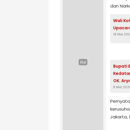
dan Nark
Wali Ko
Upacara
18 Mei 20
Bupati 
Kedatan
OK. Ary
8 Mei 202
Terbaik
Pernyata
kerusuhan
Jakarta, 