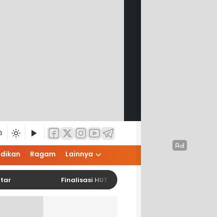
6
idikan
Ragam
Lainnya
Finalisasi HUT RI ke-81, Pemko Pematangsiantar Siap