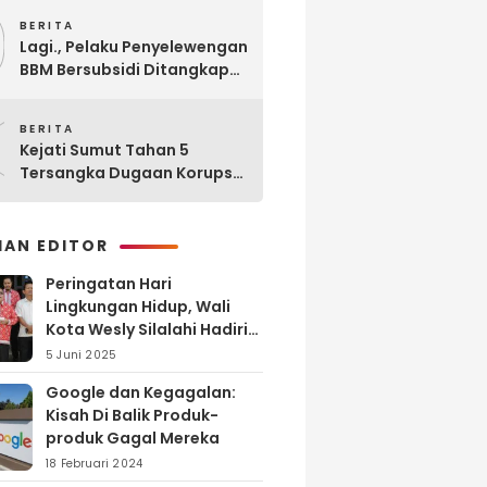
9
BERITA
Lagi., Pelaku Penyelewengan
BBM Bersubsidi Ditangkap
Polisi di SPBU Sinaksak
0
BERITA
Kejati Sumut Tahan 5
Tersangka Dugaan Korupsi
Seleksi Pengadaan PPPK
Guru di Kabupaten Langkat
HAN EDITOR
Peringatan Hari
Lingkungan Hidup, Wali
Kota Wesly Silalahi Hadiri
Penyerahan dan
5 Juni 2025
Penyiraman Eco Enzyme di
Google dan Kegagalan:
TPA Tanjung Pinggir
Kisah Di Balik Produk-
produk Gagal Mereka
18 Februari 2024