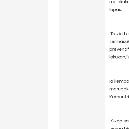
melakuka
lapas.
“Razia t
termasuk
preventif
lakukan,”
Ia kemba
merupakan
Kementri
“Sikap sa
warga bi