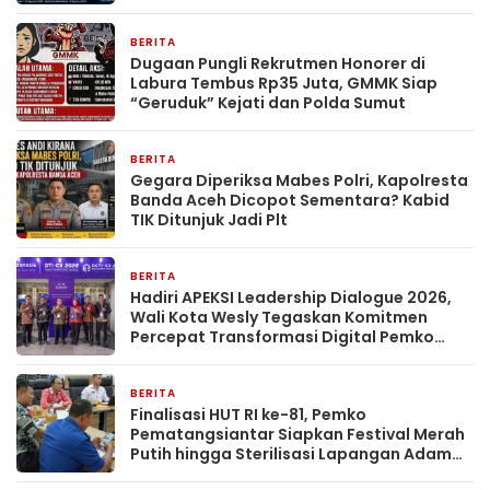
BERITA
1 hari yang lalu
Dugaan Pungli Rekrutmen Honorer di
Labura Tembus Rp35 Juta, GMMK Siap
“Geruduk” Kejati dan Polda Sumut
BERITA
2 hari yang lalu
Gegara Diperiksa Mabes Polri, Kapolresta
Banda Aceh Dicopot Sementara? Kabid
TIK Ditunjuk Jadi Plt
BERITA
2 hari yang lalu
Hadiri APEKSI Leadership Dialogue 2026,
Wali Kota Wesly Tegaskan Komitmen
Percepat Transformasi Digital Pemko
Pematangsiantar
BERITA
2 hari yang lalu
Finalisasi HUT RI ke-81, Pemko
Pematangsiantar Siapkan Festival Merah
Putih hingga Sterilisasi Lapangan Adam
Malik