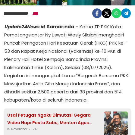
Update24News.id
,
Samarinda
– Ketua TP PKK Kota
Pematangsiantar Ny Liswati Wesly Silalahi menghadiri
Puncak Peringatan Hari Kesatuan Gerak (HKG) PKK ke-
53 dan Rapat Kerja Nasional (Rakernas) ke-10 PKK di
Plenary Hall Hotel Sempaja Samarinda Provinsi
Kalimantan Timur (Kaltim), Selasa (08/07/2025).
Kegiatan ini mengangkat tema “Bergerak Bersama PKK
Mewujudkan Asta Cita Menuju Indonesia Emas”, dan
dihadiri sekitar 2.500 peserta dari 38 provinsi dan 514
kabupaten/kota di seluruh Indonesia.
Usai Petugas Ngaku Dimutasi Gegara
Video Napi Pesta Sabu, Menteri Agus
19 November 2024
Nonaktifkan Kalapas dan KPLP