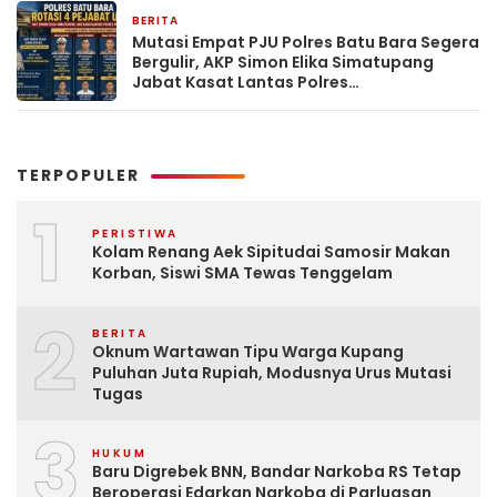
BERITA
3 hari yang lalu
Mutasi Empat PJU Polres Batu Bara Segera
Bergulir, AKP Simon Elika Simatupang
Jabat Kasat Lantas Polres
Pematangsiantar
TERPOPULER
1
PERISTIWA
Kolam Renang Aek Sipitudai Samosir Makan
Korban, Siswi SMA Tewas Tenggelam
2
BERITA
Oknum Wartawan Tipu Warga Kupang
Puluhan Juta Rupiah, Modusnya Urus Mutasi
Tugas
3
HUKUM
Baru Digrebek BNN, Bandar Narkoba RS Tetap
Beroperasi Edarkan Narkoba di Parluasan