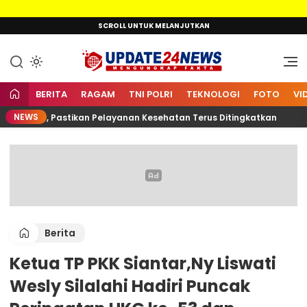
Lewati
SCROLL UNTUK MELANJUTKAN
ke
konten
Mengungkap Fakta
Update24News.id
BERITA
RAGAM
TNI POLRI
TEKNOLOGI
FOTO
VI
NEWS
arnain, Pastikan Pelayanan Kesehatan Terus Ditingkatkan
Berita
Ketua TP PKK Siantar,Ny Liswati
Wesly Silalahi Hadiri Puncak