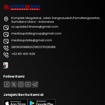
Komplek Megaland, Jalan Sangnaualuh,Pematangsiantar,
Sumatera Utara - Indonesia
cs.update24news@gmail.com
mediaupdategroup@gmail.com
mediaupdate@gmail.com
081363098800/082370128386
+62 811-601-626
Follow Kami
Jelajahi Berita Kami di