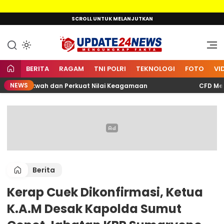
Lewati
SCROLL UNTUK MELANJUTKAN
ke
konten
Mengungkap Fakta
Update24News.id
BERITA
RAGAM
TNI POLRI
TEKNOLOGI
FOTO
VI
NEWS
an Dakwah dan Perkuat Nilai Keagamaan
CFD Meriah,
Berita
Kerap Cuek Dikonfirmasi, Ketua
K.A.M Desak Kapolda Sumut