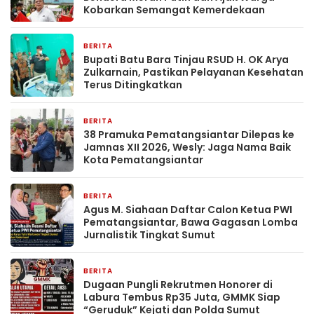
Kobarkan Semangat Kemerdekaan
BERITA
2 hari yang lalu
Bupati Batu Bara Tinjau RSUD H. OK Arya
Zulkarnain, Pastikan Pelayanan Kesehatan
Terus Ditingkatkan
BERITA
3 hari yang lalu
38 Pramuka Pematangsiantar Dilepas ke
Jamnas XII 2026, Wesly: Jaga Nama Baik
Kota Pematangsiantar
BERITA
3 hari yang lalu
Agus M. Siahaan Daftar Calon Ketua PWI
Pematangsiantar, Bawa Gagasan Lomba
Jurnalistik Tingkat Sumut
BERITA
3 hari yang lalu
Dugaan Pungli Rekrutmen Honorer di
Labura Tembus Rp35 Juta, GMMK Siap
“Geruduk” Kejati dan Polda Sumut