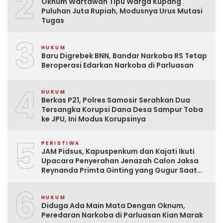
2
Oknum Wartawan Tipu Warga Kupang
Puluhan Juta Rupiah, Modusnya Urus Mutasi
Tugas
3
HUKUM
Baru Digrebek BNN, Bandar Narkoba RS Tetap
Beroperasi Edarkan Narkoba di Parluasan
4
HUKUM
Berkas P21, Polres Samosir Serahkan Dua
Tersangka Korupsi Dana Desa Sampur Toba
ke JPU, Ini Modus Korupsinya
5
PERISTIWA
JAM Pidsus, Kapuspenkum dan Kajati Ikuti
Upacara Penyerahan Jenazah Calon Jaksa
Reynanda Primta Ginting yang Gugur Saat
Tugas
6
HUKUM
Diduga Ada Main Mata Dengan Oknum,
Peredaran Narkoba di Parluasan Kian Marak