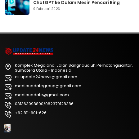
ChatGPT ke Dalam Mesin Pencari Bing
9 Februari 2023
Komplek Megaland, Jalan Sangnaualuh,Pematangsiantar,
Sumatera Utara - Indonesia
cs.update24news@gmail.com
mediaupdategroup@gmail.com
mediaupdate@gmail.com
081363098800/082370128386
+62 811-601-626