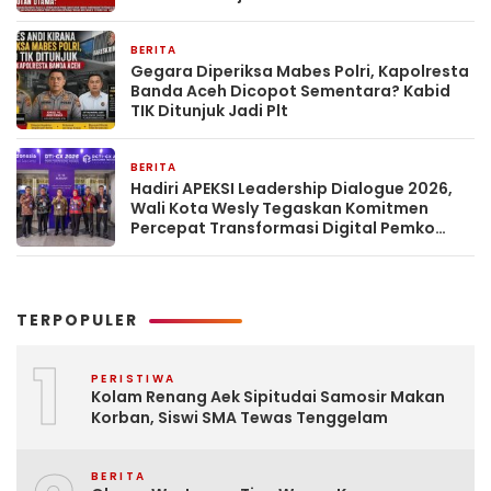
BERITA
3 hari yang lalu
Gegara Diperiksa Mabes Polri, Kapolresta
Banda Aceh Dicopot Sementara? Kabid
TIK Ditunjuk Jadi Plt
BERITA
4 hari yang lalu
Hadiri APEKSI Leadership Dialogue 2026,
Wali Kota Wesly Tegaskan Komitmen
Percepat Transformasi Digital Pemko
Pematangsiantar
TERPOPULER
1
PERISTIWA
Kolam Renang Aek Sipitudai Samosir Makan
Korban, Siswi SMA Tewas Tenggelam
BERITA