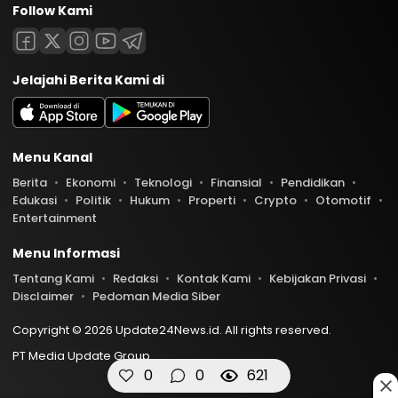
Follow Kami
Jelajahi Berita Kami di
Menu Kanal
Berita
Ekonomi
Teknologi
Finansial
Pendidikan
Edukasi
Politik
Hukum
Properti
Crypto
Otomotif
Entertainment
Menu Informasi
Tentang Kami
Redaksi
Kontak Kami
Kebijakan Privasi
Disclaimer
Pedoman Media Siber
Copyright © 2026 Update24News.id. All rights reserved.
PT Media Update Group
0
0
621