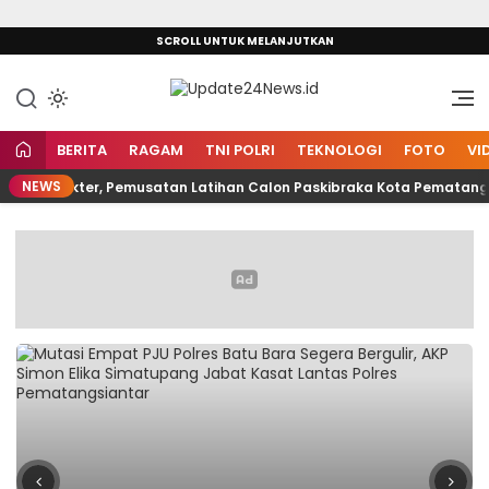
Lewati
SCROLL UNTUK MELANJUTKAN
ke
konten
Mengungkap Fakta
Update24News.id
BERITA
RAGAM
TNI POLRI
TEKNOLOGI
FOTO
VI
NEWS
 Karakter, Pemusatan Latihan Calon Paskibraka Kota Pematangsian