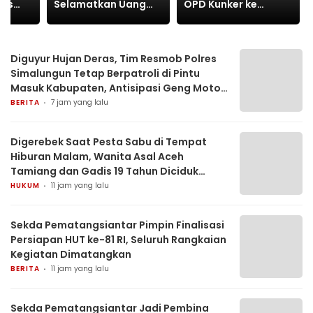
Ops
Selamatkan Uang
OPD Kunker ke
 2026
Negara Rp2,5 Triliun
Yogyakarta dan
dan Dukung
Kunjungi Kios Segoro
an
Pertumbuhan
Amarto di Kawasan
Ekonomi
Malioboro
Diguyur Hujan Deras, Tim Resmob Polres
Simalungun Tetap Berpatroli di Pintu
Masuk Kabupaten, Antisipasi Geng Motor
dan Balap Liar
BERITA
7 jam yang lalu
Digerebek Saat Pesta Sabu di Tempat
Hiburan Malam, Wanita Asal Aceh
Tamiang dan Gadis 19 Tahun Diciduk
Polsek Gunung Malela
HUKUM
11 jam yang lalu
Sekda Pematangsiantar Pimpin Finalisasi
Persiapan HUT ke-81 RI, Seluruh Rangkaian
Kegiatan Dimatangkan
BERITA
11 jam yang lalu
Sekda Pematangsiantar Jadi Pembina