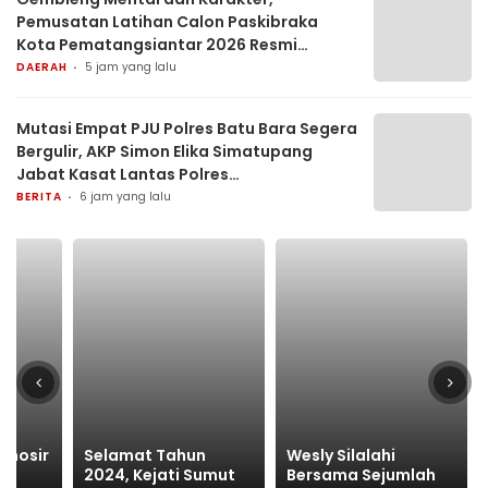
Pemusatan Latihan Calon Paskibraka
Kota Pematangsiantar 2026 Resmi
Dimulai
DAERAH
5 jam yang lalu
Mutasi Empat PJU Polres Batu Bara Segera
Bergulir, AKP Simon Elika Simatupang
Jabat Kasat Lantas Polres
Pematangsiantar
BERITA
6 jam yang lalu
amosir
Selamat Tahun
Wesly Silalahi
g,
2024, Kejati Sumut
Bersama Sejumlah