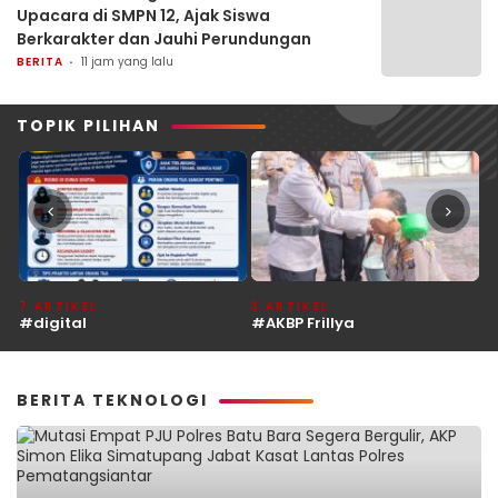
Upacara di SMPN 12, Ajak Siswa
Berkarakter dan Jauhi Perundungan
BERITA
11 jam yang lalu
TOPIK PILIHAN
7 ARTIKEL
3 ARTIKEL
1
#digital
#AKBP Frillya
#
BERITA TEKNOLOGI