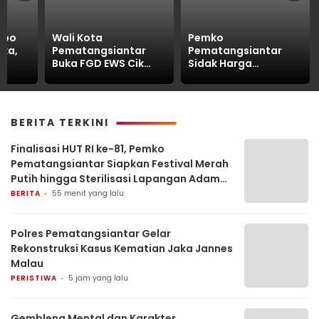
xpo
Wali Kota
Pemko
uka,
Pematangsiantar
Pematangsiantar
Buka FGD EWS Cik
Sidak Harga
ar
Laila, Perkuat Sistem
Minyakita, Pastikan
t
Peringatan Dini
Dijual Sesuai HET
okal
Pengendalian Inflasi
BERITA TERKINI
Finalisasi HUT RI ke-81, Pemko
Pematangsiantar Siapkan Festival Merah
Putih hingga Sterilisasi Lapangan Adam
Malik
BERITA
55 menit yang lalu
Polres Pematangsiantar Gelar
Rekonstruksi Kasus Kematian Jaka Jannes
Malau
PERISTIWA
5 jam yang lalu
Gembleng Mental dan Karakter,