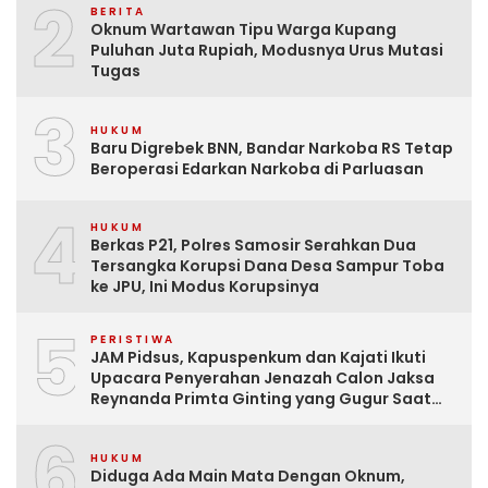
2
BERITA
Oknum Wartawan Tipu Warga Kupang
Puluhan Juta Rupiah, Modusnya Urus Mutasi
Tugas
3
HUKUM
Baru Digrebek BNN, Bandar Narkoba RS Tetap
Beroperasi Edarkan Narkoba di Parluasan
4
HUKUM
Berkas P21, Polres Samosir Serahkan Dua
Tersangka Korupsi Dana Desa Sampur Toba
ke JPU, Ini Modus Korupsinya
5
PERISTIWA
JAM Pidsus, Kapuspenkum dan Kajati Ikuti
Upacara Penyerahan Jenazah Calon Jaksa
Reynanda Primta Ginting yang Gugur Saat
Tugas
6
HUKUM
Diduga Ada Main Mata Dengan Oknum,