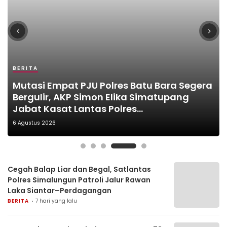
BERITA
PERISTIWA
DAERAH
BERITA
BERITA
Finalisasi HUT RI ke-81, Pemko
Polres Pematangsiantar Gelar
Gembleng Mental dan Karakter,
Mutasi Empat PJU Polres Batu Bara Segera
Diguyur Hujan Deras, Tim Resmob Polres
Pematangsiantar Siapkan Festival Merah
Rekonstruksi Kasus Kematian Jaka
Pemusatan Latihan Calon Paskibraka
Bergulir, AKP Simon Elika Simatupang
Simalungun Tetap Berpatroli di Pintu
Putih hingga Sterilisasi Lapangan Adam
Jannes Malau
Kota Pematangsiantar 2026 Resmi
Jabat Kasat Lantas Polres
Masuk Kabupaten, Antisipasi Geng Motor
Malik
Dimulai
Pematangsiantar
dan Balap Liar
6 Agustus 2026
Cegah Balap Liar dan Begal, Satlantas
Polres Simalungun Patroli Jalur Rawan
Laka Siantar–Perdagangan
BERITA
7 hari yang lalu