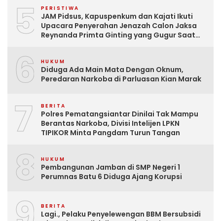
5
PERISTIWA
JAM Pidsus, Kapuspenkum dan Kajati Ikuti
Upacara Penyerahan Jenazah Calon Jaksa
Reynanda Primta Ginting yang Gugur Saat
Tugas
6
HUKUM
Diduga Ada Main Mata Dengan Oknum,
Peredaran Narkoba di Parluasan Kian Marak
7
BERITA
Polres Pematangsiantar Dinilai Tak Mampu
Berantas Narkoba, Divisi Intelijen LPKN
TIPIKOR Minta Pangdam Turun Tangan
8
HUKUM
Pembangunan Jamban di SMP Negeri 1
Perumnas Batu 6 Diduga Ajang Korupsi
9
BERITA
Lagi., Pelaku Penyelewengan BBM Bersubsidi