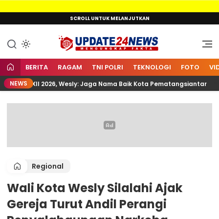
Lewati
SCROLL UNTUK MELANJUTKAN
ke
konten
Mengungkap Fakta
Update24News.id
BERITA
RAGAM
TNI POLRI
TEKNOLOGI
FOTO
VI
NEWS
nas XII 2026, Wesly: Jaga Nama Baik Kota Pematangsiantar
Regional
Wali Kota Wesly Silalahi Ajak
Gereja Turut Andil Perangi