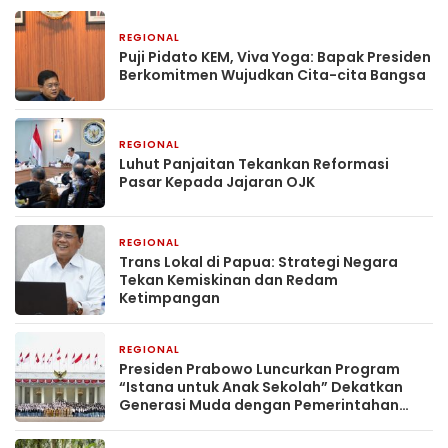
REGIONAL
3 bulan yang lalu
Puji Pidato KEM, Viva Yoga: Bapak Presiden
Berkomitmen Wujudkan Cita-cita Bangsa
REGIONAL
3 bulan yang lalu
Luhut Panjaitan Tekankan Reformasi
Pasar Kepada Jajaran OJK
REGIONAL
6 Mei 2026
Trans Lokal di Papua: Strategi Negara
Tekan Kemiskinan dan Redam
Ketimpangan
REGIONAL
7 April 2026
Presiden Prabowo Luncurkan Program
“Istana untuk Anak Sekolah” Dekatkan
Generasi Muda dengan Pemerintahan
Negara