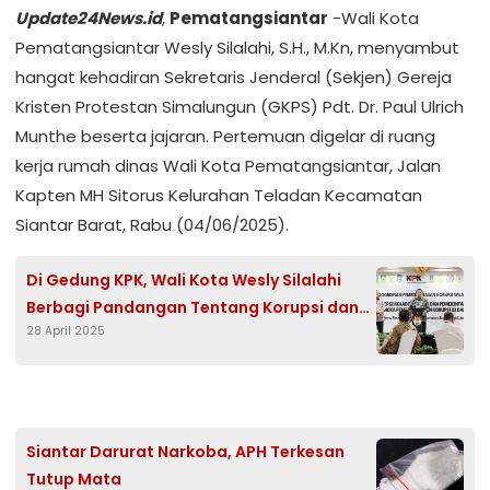
Update24News.id
,
Pematangsiantar
-Wali Kota
Pematangsiantar Wesly Silalahi, S.H., M.Kn, menyambut
hangat kehadiran Sekretaris Jenderal (Sekjen) Gereja
Kristen Protestan Simalungun (GKPS) Pdt. Dr. Paul Ulrich
Munthe beserta jajaran. Pertemuan digelar di ruang
kerja rumah dinas Wali Kota Pematangsiantar, Jalan
Kapten MH Sitorus Kelurahan Teladan Kecamatan
Siantar Barat, Rabu (04/06/2025).
Di Gedung KPK, Wali Kota Wesly Silalahi
Berbagi Pandangan Tentang Korupsi dan
28 April 2025
Kendala Pelayanan di Pematangsiantar
Siantar Darurat Narkoba, APH Terkesan
Tutup Mata