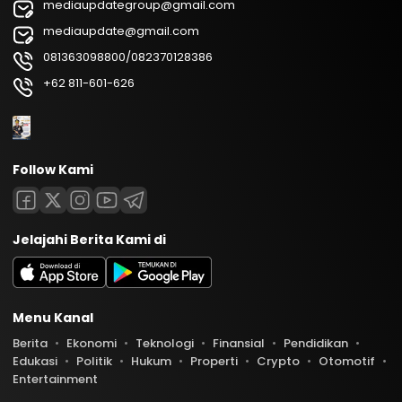
mediaupdategroup@gmail.com
mediaupdate@gmail.com
081363098800/082370128386
+62 811-601-626
Follow Kami
Jelajahi Berita Kami di
Menu Kanal
Berita
Ekonomi
Teknologi
Finansial
Pendidikan
Edukasi
Politik
Hukum
Properti
Crypto
Otomotif
Entertainment