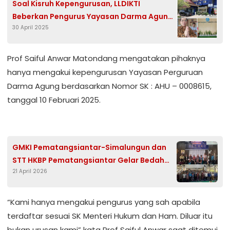
Soal Kisruh Kepengurusan, LLDIKTI
Beberkan Pengurus Yayasan Darma Agung
30 April 2025
Terbaru
Prof Saiful Anwar Matondang mengatakan pihaknya
hanya mengakui kepengurusan Yayasan Perguruan
Darma Agung berdasarkan Nomor SK : AHU – 0008615,
tanggal 10 Februari 2025.
GMKI Pematangsiantar-Simalungun dan
STT HKBP Pematangsiantar Gelar Bedah
21 April 2026
Buku, Gali Semangat Pelayanan Marie
Claire Barth-Frommel
“Kami hanya mengakui pengurus yang sah apabila
terdaftar sesuai SK Menteri Hukum dan Ham. Diluar itu
bukan urusan kami” kata Prof Saiful Anwar saat ditemui