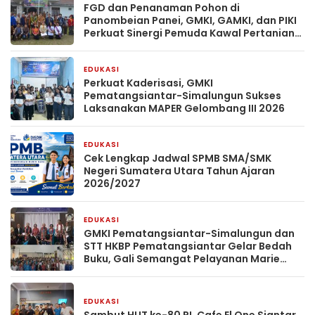
FGD dan Penanaman Pohon di
Panombeian Panei, GMKI, GAMKI, dan PIKI
Perkuat Sinergi Pemuda Kawal Pertanian
Berkelanjutan
EDUKASI
2 bulan yang lalu
Perkuat Kaderisasi, GMKI
Pematangsiantar-Simalungun Sukses
Laksanakan MAPER Gelombang III 2026
EDUKASI
9 Mei 2026
Cek Lengkap Jadwal SPMB SMA/SMK
Negeri Sumatera Utara Tahun Ajaran
2026/2027
EDUKASI
21 April 2026
GMKI Pematangsiantar-Simalungun dan
STT HKBP Pematangsiantar Gelar Bedah
Buku, Gali Semangat Pelayanan Marie
Claire Barth-Frommel
EDUKASI
11 Agustus 2025