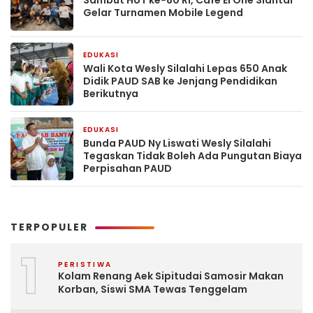
Sambut HUT ke-80 RI, Cafe El One Siantar
Gelar Turnamen Mobile Legend
EDUKASI
16 Juni 2025
Wali Kota Wesly Silalahi Lepas 650 Anak
Didik PAUD SAB ke Jenjang Pendidikan
Berikutnya
EDUKASI
23 Mei 2025
Bunda PAUD Ny Liswati Wesly Silalahi
Tegaskan Tidak Boleh Ada Pungutan Biaya
Perpisahan PAUD
TERPOPULER
1
PERISTIWA
Kolam Renang Aek Sipitudai Samosir Makan
Korban, Siswi SMA Tewas Tenggelam