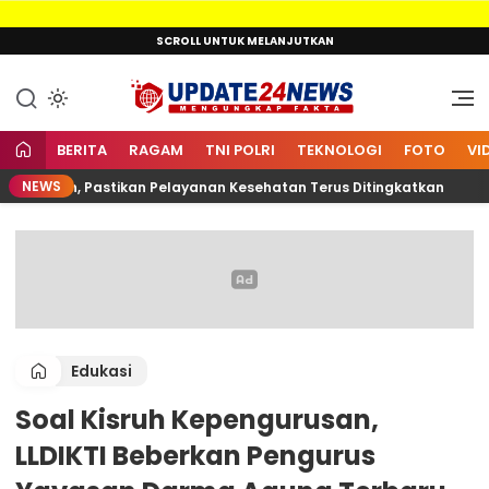
Lewati
SCROLL UNTUK MELANJUTKAN
ke
konten
Mengungkap Fakta
Update24News.id
BERITA
RAGAM
TNI POLRI
TEKNOLOGI
FOTO
VI
NEWS
karnain, Pastikan Pelayanan Kesehatan Terus Ditingkatkan
Edukasi
Soal Kisruh Kepengurusan,
LLDIKTI Beberkan Pengurus