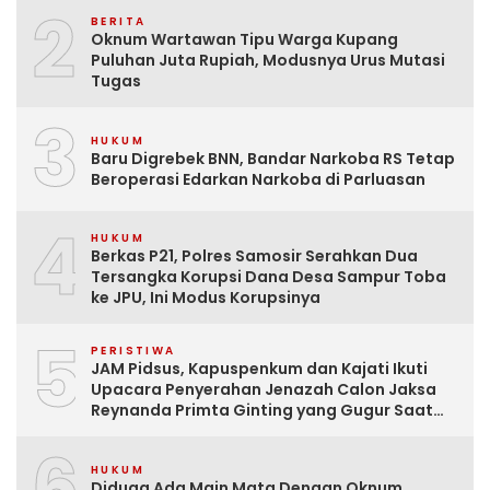
2
BERITA
Oknum Wartawan Tipu Warga Kupang
Puluhan Juta Rupiah, Modusnya Urus Mutasi
Tugas
3
HUKUM
Baru Digrebek BNN, Bandar Narkoba RS Tetap
Beroperasi Edarkan Narkoba di Parluasan
4
HUKUM
Berkas P21, Polres Samosir Serahkan Dua
Tersangka Korupsi Dana Desa Sampur Toba
ke JPU, Ini Modus Korupsinya
5
PERISTIWA
JAM Pidsus, Kapuspenkum dan Kajati Ikuti
Upacara Penyerahan Jenazah Calon Jaksa
Reynanda Primta Ginting yang Gugur Saat
Tugas
6
HUKUM
Diduga Ada Main Mata Dengan Oknum,