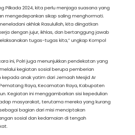
ng Pilkada 2024, kita perlu menjaga suasana yang
n mengedepankan sikap saling menghormati.
eneladani akhlak Rasulullah, kita diingatkan
erja dengan jujur, ikhlas, dan bertanggung jawab
laksanakan tugas-tugas kita,” ungkap Kompol
ara ini, Polri juga menunjukkan pendekatan yang
melalui kegiatan sosial berupa pemberian
 kepada anak yatim dari Jemaah Mesjid Ar
Pematang Raya, Kecamatan Raya, Kabupaten
un. Kegiatan ini menggambarkan sisi kepedulian
rhadap masyarakat, terutama mereka yang kurang
ebagai bagian dari misi menciptakan
ngan sosial dan kedamaian di tengah
at.