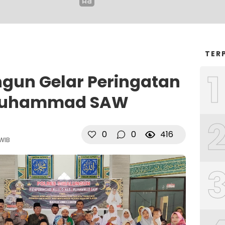
TER
1
ngun Gelar Peringatan
 Muhammad SAW
0
0
416
 WIB