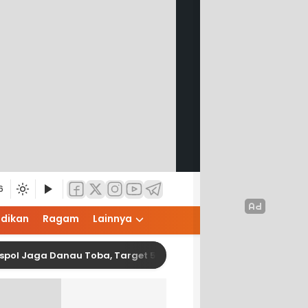
6
idikan
Ragam
Lainnya
ga Danau Toba, Target 500 Hektare Penghijauan Dikebut! Pendi