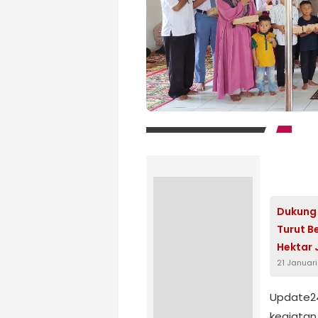
Dukung 
Turut B
Hektar
21 Januar
Update24
kegiatan