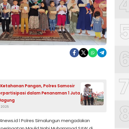
Ketahanan Pangan, Polres Samosir
erpartisipasi dalam Penanaman 1 Juta
 Jagung
i 2025
news.id l Polres Simalungun mengadakan
 peringatan Maulid Nabi Muhammad SAW di