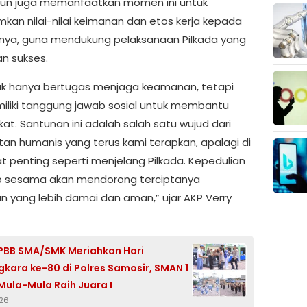
un juga memanfaatkan momen ini untuk
an nilai-nilai keimanan dan etos kerja kepada
ya, guna mendukung pelaksanaan Pilkada yang
n sukses.
idak hanya bertugas menjaga keamanan, tetapi
iliki tanggung jawab sosial untuk membantu
at. Santunan ini adalah salah satu wujud dari
an humanis yang terus kami terapkan, apalagi di
t penting seperti menjelang Pilkada. Kepedulian
p sesama akan mendorong terciptanya
an yang lebih damai dan aman,” ujar AKP Verry
PBB SMA/SMK Meriahkan Hari
kara ke-80 di Polres Samosir, SMAN 1
 Mula-Mula Raih Juara I
026