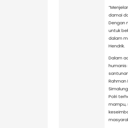
“Menjela
damai da
Dengan m
untuk bek
dalam me
Hendrik.
Dalam ac
humanis 
santunan
Rahman 
Simalung
Polri te
mampu, s
keseimba
masyarak