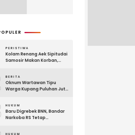
POPULER
PERISTIWA
Kolam Renang Aek Sipitudai
Samosir Makan Korban,
Siswi SMA Tewas Tenggelam
2
BERITA
Oknum Wartawan Tipu
Warga Kupang Puluhan Juta
Rupiah, Modusnya Urus
3
Mutasi Tugas
HUKUM
Baru Digrebek BNN, Bandar
Narkoba RS Tetap
Beroperasi Edarkan
Narkoba di Parluasan
HUKUM