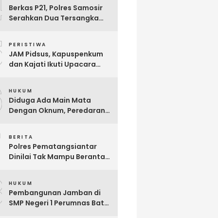
4
Berkas P21, Polres Samosir
Serahkan Dua Tersangka
Korupsi Dana Desa Sampur
5
Toba ke JPU, Ini Modus
PERISTIWA
Korupsinya
JAM Pidsus, Kapuspenkum
dan Kajati Ikuti Upacara
Penyerahan Jenazah Calon
6
Jaksa Reynanda Primta
HUKUM
Ginting yang Gugur Saat
Diduga Ada Main Mata
Tugas
Dengan Oknum, Peredaran
Narkoba di Parluasan Kian
7
Marak
BERITA
Polres Pematangsiantar
Dinilai Tak Mampu Berantas
Narkoba, Divisi Intelijen LPKN
8
TIPIKOR Minta Pangdam
HUKUM
Turun Tangan
Pembangunan Jamban di
SMP Negeri 1 Perumnas Batu
6 Diduga Ajang Korupsi