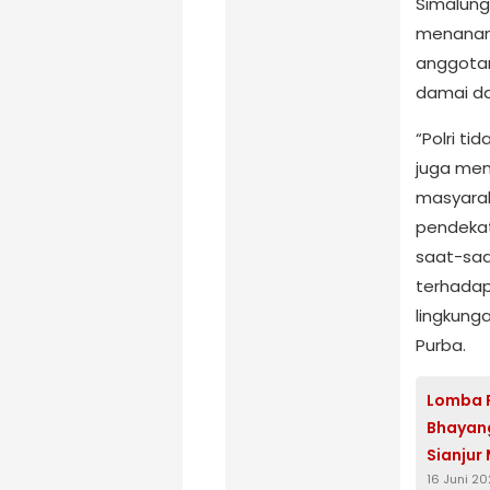
Simalung
menanamk
anggotan
damai da
“Polri t
juga mem
masyarak
pendekat
saat-saa
terhada
lingkung
Purba.
Lomba 
Bhayang
Sianjur
16 Juni 2