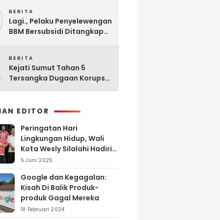
9
BERITA
Lagi., Pelaku Penyelewengan
BBM Bersubsidi Ditangkap
Polisi di SPBU Sinaksak
0
BERITA
Kejati Sumut Tahan 5
Tersangka Dugaan Korupsi
Seleksi Pengadaan PPPK
Guru di Kabupaten Langkat
HAN EDITOR
Peringatan Hari
Lingkungan Hidup, Wali
Kota Wesly Silalahi Hadiri
Penyerahan dan
5 Juni 2025
Penyiraman Eco Enzyme di
Google dan Kegagalan:
TPA Tanjung Pinggir
Kisah Di Balik Produk-
produk Gagal Mereka
18 Februari 2024