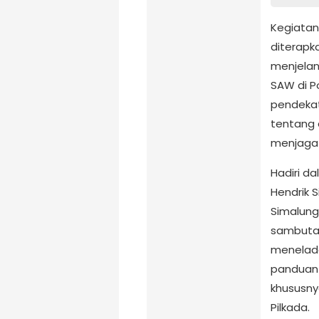
Kegiatan
diterapk
menjelan
SAW di P
pendekat
tentang a
menjaga 
Hadiri d
Hendrik 
Simalung
sambuta
menelad
panduan 
khususn
Pilkada.