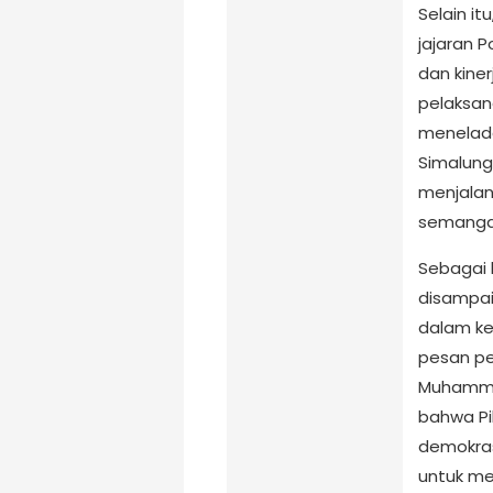
Selain i
jajaran 
dan kine
pelaksan
menelada
Simalung
menjalan
semangat
Sebagai 
disampai
dalam ke
pesan pe
Muhammad
bahwa P
demokras
untuk me