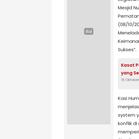
Mesjid Nu
Pematang
(08/10/2
Menelada
Keimanan
Sukses”.
Kasat P
yang Se
19 Oktobe
Kasi Hum
menjelas
system y
konflik d
memperin