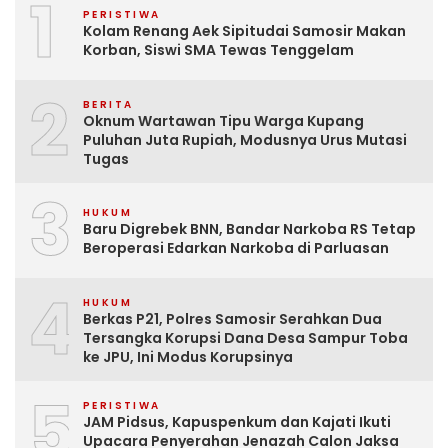
1
PERISTIWA
Kolam Renang Aek Sipitudai Samosir Makan
Korban, Siswi SMA Tewas Tenggelam
2
BERITA
Oknum Wartawan Tipu Warga Kupang
Puluhan Juta Rupiah, Modusnya Urus Mutasi
Tugas
3
HUKUM
Baru Digrebek BNN, Bandar Narkoba RS Tetap
Beroperasi Edarkan Narkoba di Parluasan
4
HUKUM
Berkas P21, Polres Samosir Serahkan Dua
Tersangka Korupsi Dana Desa Sampur Toba
ke JPU, Ini Modus Korupsinya
5
PERISTIWA
JAM Pidsus, Kapuspenkum dan Kajati Ikuti
Upacara Penyerahan Jenazah Calon Jaksa