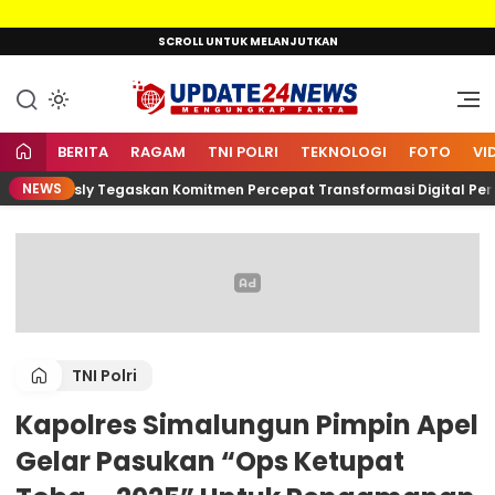
Lewati
SCROLL UNTUK MELANJUTKAN
ke
konten
Mengungkap Fakta
Update24News.id
BERITA
RAGAM
TNI POLRI
TEKNOLOGI
FOTO
VI
NEWS
 Kota Wesly Tegaskan Komitmen Percepat Transformasi Digital Pemko
TNI Polri
Kapolres Simalungun Pimpin Apel
Gelar Pasukan “Ops Ketupat