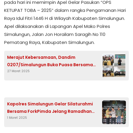
pada hari ini memimpin Apel Gelar Pasukan “OPS
KETUPAT TOBA – 2025” dalam rangka Pengamanan Hari
Raya Idul Fitri 1446 H di Wilayah Kabupaten Simalungun.
Apel dilaksanakan di Lapangan Apel Mako Polres
Simalungun, Jalan Jon Horailam Saragih No 110
Pematang Raya, Kabupaten Simalungun.
Merajut Kebersamaan, Dandim
0207/Simalungun Buka Puasa Bersama
27 Maret 2025
Elemen Masyarakat
Kapolres Simalungun Gelar Silaturahmi
Bersama ForkPimda Jelang Ramadhan
1 Maret 2025
1446 H