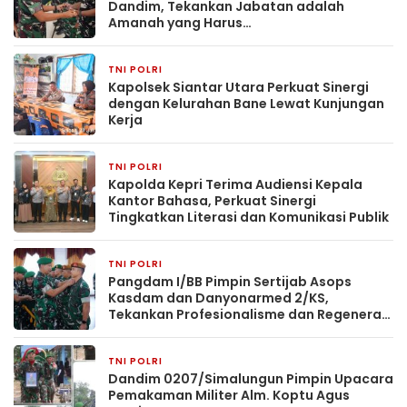
Dandim, Tekankan Jabatan adalah
Amanah yang Harus
Dipertanggungjawabkan
TNI POLRI
2 minggu yang lalu
Kapolsek Siantar Utara Perkuat Sinergi
dengan Kelurahan Bane Lewat Kunjungan
Kerja
TNI POLRI
2 minggu yang lalu
Kapolda Kepri Terima Audiensi Kepala
Kantor Bahasa, Perkuat Sinergi
Tingkatkan Literasi dan Komunikasi Publik
TNI POLRI
3 minggu yang lalu
Pangdam I/BB Pimpin Sertijab Asops
Kasdam dan Danyonarmed 2/KS,
Tekankan Profesionalisme dan Regenerasi
Kepemimpinan
TNI POLRI
3 minggu yang lalu
Dandim 0207/Simalungun Pimpin Upacara
Pemakaman Militer Alm. Koptu Agus