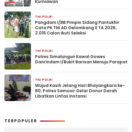
Kurniawan
TNI POLRI
4 minggu yang lalu
Pangdam I/BB Pimpin Sidang Pantukhir
Cata PK TNI AD Gelombang II TA 2026,
2.015 Calon Ikuti Seleksi
TNI POLRI
1 bulan yang lalu
Polres Simalungun Kawal Gowes
Danrindam I/Bukit Barisan Menuju Parapat
TNI POLRI
2 bulan yang lalu
Wujud Kasih Jelang Hari Bhayangkara ke-
80, Polres Samosir Gelar Donor Darah
Libatkan Lintas Instansi
TERPOPULER