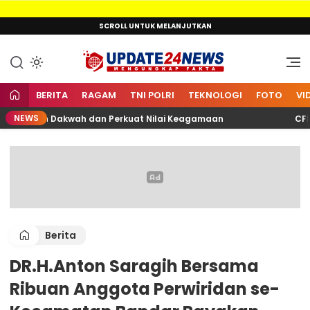
Lewati
SCROLL UNTUK MELANJUTKAN
ke
konten
Mengungkap Fakta
Update24News.id
BERITA
RAGAM
TNI POLRI
TEKNOLOGI
FOTO
VI
NEWS
ungkan Dakwah dan Perkuat Nilai Keagamaan
CFD Mer
Berita
DR.H.Anton Saragih Bersama
Ribuan Anggota Perwiridan se-