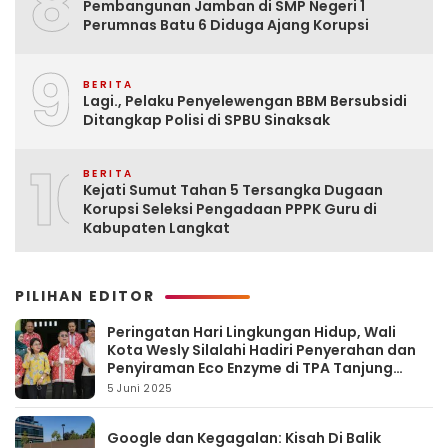
8
Pembangunan Jamban di SMP Negeri 1
Perumnas Batu 6 Diduga Ajang Korupsi
9
BERITA
Lagi., Pelaku Penyelewengan BBM Bersubsidi
Ditangkap Polisi di SPBU Sinaksak
10
BERITA
Kejati Sumut Tahan 5 Tersangka Dugaan
Korupsi Seleksi Pengadaan PPPK Guru di
Kabupaten Langkat
PILIHAN EDITOR
Peringatan Hari Lingkungan Hidup, Wali
Kota Wesly Silalahi Hadiri Penyerahan dan
Penyiraman Eco Enzyme di TPA Tanjung
Pinggir
5 Juni 2025
Google dan Kegagalan: Kisah Di Balik