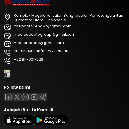
Komplek Megaland, Jalan Sangnaualuh,Pematangsiantar,
Sumatera Utara - Indonesia
cs.update24news@gmail.com
mediaupdategroup@gmail.com
mediaupdate@gmail.com
081363098800/082370128386
+62 811-601-626
Follow Kami
Jelajahi Berita Kami di