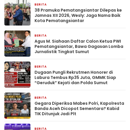
BERITA
3 hari yang lalu
38 Pramuka Pematangsiantar Dilepas ke
Jamnas XII 2026, Wesly: Jaga Nama Baik
Kota Pematangsiantar
BERITA
3 hari yang lalu
Agus M. Siahaan Daftar Calon Ketua PWI
Pematangsiantar, Bawa Gagasan Lomba
Jurnalistik Tingkat Sumut
BERITA
3 hari yang lalu
Dugaan Pungli Rekrutmen Honorer di
Labura Tembus Rp35 Juta, GMMK Siap
“Geruduk” Kejati dan Polda Sumut
BERITA
3 hari yang lalu
Gegara Diperiksa Mabes Polri, Kapolresta
Banda Aceh Dicopot Sementara? Kabid
TIK Ditunjuk Jadi Plt
BERITA
4 hari yang lalu