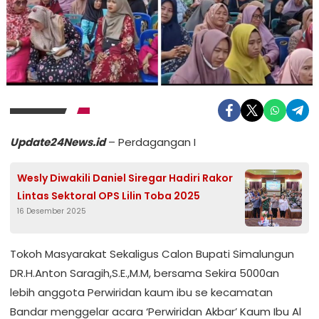
Update24News.id
– Perdagangan I
Wesly Diwakili Daniel Siregar Hadiri Rakor
Lintas Sektoral OPS Lilin Toba 2025
16 Desember 2025
Tokoh Masyarakat Sekaligus Calon Bupati Simalungun
DR.H.Anton Saragih,S.E.,M.M, bersama Sekira 5000an
lebih anggota Perwiridan kaum ibu se kecamatan
Bandar menggelar acara ‘Perwiridan Akbar’ Kaum Ibu Al