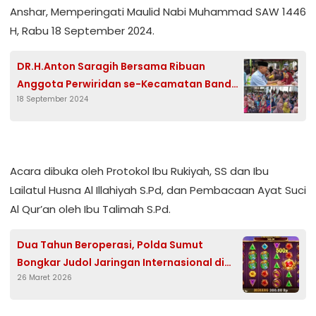
Anshar, Memperingati Maulid Nabi Muhammad SAW 1446
H, Rabu 18 September 2024.
DR.H.Anton Saragih Bersama Ribuan
Anggota Perwiridan se-Kecamatan Bandar
18 September 2024
Rayakan Maulid Nabi
Acara dibuka oleh Protokol Ibu Rukiyah, SS dan Ibu
Lailatul Husna Al Illahiyah S.Pd, dan Pembacaan Ayat Suci
Al Qur’an oleh Ibu Talimah S.Pd.
Dua Tahun Beroperasi, Polda Sumut
Bongkar Judol Jaringan Internasional di
26 Maret 2026
Medan, 19 Orang Ditangkap