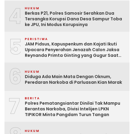
4
HUKUM
Berkas P21, Polres Samosir Serahkan Dua
Tersangka Korupsi Dana Desa Sampur Toba
ke JPU, Ini Modus Korupsinya
5
PERISTIWA
JAM Pidsus, Kapuspenkum dan Kajati Ikuti
Upacara Penyerahan Jenazah Calon Jaksa
Reynanda Primta Ginting yang Gugur Saat
Tugas
6
HUKUM
Diduga Ada Main Mata Dengan Oknum,
Peredaran Narkoba di Parluasan Kian Marak
7
BERITA
Polres Pematangsiantar Dinilai Tak Mampu
Berantas Narkoba, Divisi Intelijen LPKN
TIPIKOR Minta Pangdam Turun Tangan
HUKUM