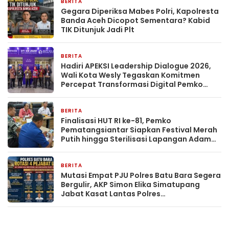
BERITA
2 hari yang lalu
Gegara Diperiksa Mabes Polri, Kapolresta
Banda Aceh Dicopot Sementara? Kabid
TIK Ditunjuk Jadi Plt
BERITA
2 hari yang lalu
Hadiri APEKSI Leadership Dialogue 2026,
Wali Kota Wesly Tegaskan Komitmen
Percepat Transformasi Digital Pemko
Pematangsiantar
BERITA
2 hari yang lalu
Finalisasi HUT RI ke-81, Pemko
Pematangsiantar Siapkan Festival Merah
Putih hingga Sterilisasi Lapangan Adam
Malik
BERITA
3 hari yang lalu
Mutasi Empat PJU Polres Batu Bara Segera
Bergulir, AKP Simon Elika Simatupang
Jabat Kasat Lantas Polres
Pematangsiantar