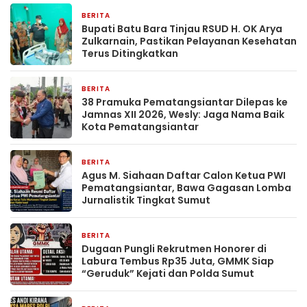
BERITA
13 jam yang lalu
Bupati Batu Bara Tinjau RSUD H. OK Arya
Zulkarnain, Pastikan Pelayanan Kesehatan
Terus Ditingkatkan
BERITA
1 hari yang lalu
38 Pramuka Pematangsiantar Dilepas ke
Jamnas XII 2026, Wesly: Jaga Nama Baik
Kota Pematangsiantar
BERITA
1 hari yang lalu
Agus M. Siahaan Daftar Calon Ketua PWI
Pematangsiantar, Bawa Gagasan Lomba
Jurnalistik Tingkat Sumut
BERITA
2 hari yang lalu
Dugaan Pungli Rekrutmen Honorer di
Labura Tembus Rp35 Juta, GMMK Siap
“Geruduk” Kejati dan Polda Sumut