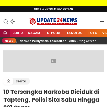
Lewati
SCROLL UNTUK MELANJUTKAN
ke
konten
Mengungkap Fakta
Update24News.id
BERITA
RAGAM
TNI POLRI
TEKNOLOGI
FOTO
VI
NEWS
lkarnain, Pastikan Pelayanan Kesehatan Terus Ditingkatkan
Berita
10 Tersangka Narkoba Diciduk di
Tapteng, Polisi Sita Sabu Hingga