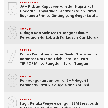
5
PERISTIWA
JAM Pidsus, Kapuspenkum dan Kajati Ikuti
Upacara Penyerahan Jenazah Calon Jaksa
Reynanda Primta Ginting yang Gugur Saat
Tugas
6
HUKUM
Diduga Ada Main Mata Dengan Oknum,
Peredaran Narkoba di Parluasan Kian Marak
7
BERITA
Polres Pematangsiantar Dinilai Tak Mampu
Berantas Narkoba, Divisi Intelijen LPKN
TIPIKOR Minta Pangdam Turun Tangan
8
HUKUM
Pembangunan Jamban di SMP Negeri 1
Perumnas Batu 6 Diduga Ajang Korupsi
9
BERITA
Lagi., Pelaku Penyelewengan BBM Bersubsidi
Ditangkap Polisi di SPBU Sinaksak