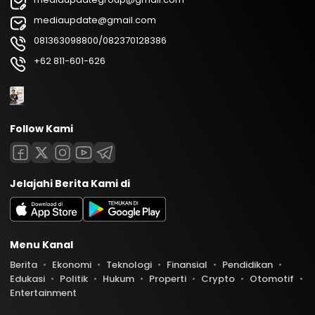
mediaupdate@gmail.com
081363098800/082370128386
+62 811-601-626
Follow Kami
Jelajahi Berita Kami di
Menu Kanal
Berita
Ekonomi
Teknologi
Finansial
Pendidikan
Edukasi
Politik
Hukum
Properti
Crypto
Otomotif
Entertainment