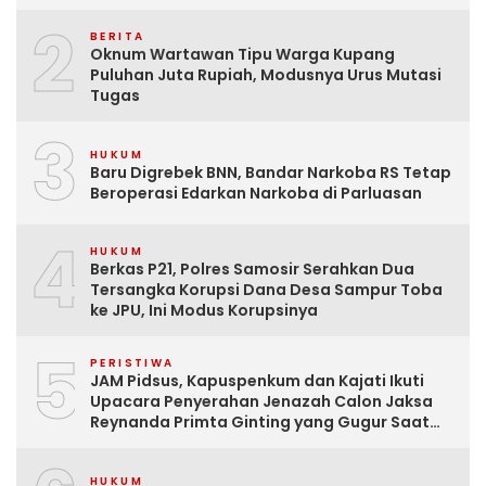
2
BERITA
Oknum Wartawan Tipu Warga Kupang
Puluhan Juta Rupiah, Modusnya Urus Mutasi
Tugas
3
HUKUM
Baru Digrebek BNN, Bandar Narkoba RS Tetap
Beroperasi Edarkan Narkoba di Parluasan
4
HUKUM
Berkas P21, Polres Samosir Serahkan Dua
Tersangka Korupsi Dana Desa Sampur Toba
ke JPU, Ini Modus Korupsinya
5
PERISTIWA
JAM Pidsus, Kapuspenkum dan Kajati Ikuti
Upacara Penyerahan Jenazah Calon Jaksa
Reynanda Primta Ginting yang Gugur Saat
Tugas
HUKUM