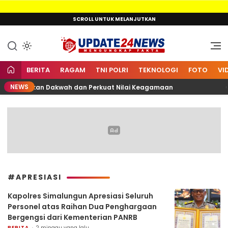
Lewati
SCROLL UNTUK MELANJUTKAN
ke
konten
Mengungkap Fakta
Update24News.id
BERITA
RAGAM
TNI POLRI
TEKNOLOGI
FOTO
VI
NEWS
da Gaungkan Dakwah dan Perkuat Nilai Keagamaan
CF
#APRESIASI
Kapolres Simalungun Apresiasi Seluruh
Personel atas Raihan Dua Penghargaan
Bergengsi dari Kementerian PANRB
BERITA
2 minggu yang lalu