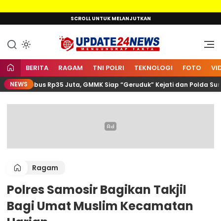
Lewati
SCROLL UNTUK MELANJUTKAN
ke
konten
Mengungkap Fakta
Update24News.id
BERITA
RAGAM
TNI POLRI
TEKNOLOGI
FOTO
VI
NEWS
ra Tembus Rp35 Juta, GMMK Siap “Geruduk” Kejati dan Polda Sumut
Ragam
Polres Samosir Bagikan Takjil
Bagi Umat Muslim Kecamatan