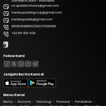
Sumatera Utara - Indonesia
cs.update24news@gmail.com
mediaupdategroup@gmail.com
mediaupdate@gmail.com
081363098800/082370128386
+62 811-601-626
Follow Kami
Jelajahi Berita Kami di
Menu Kanal
Berita
Ekonomi
Teknologi
Finansial
Pendidikan