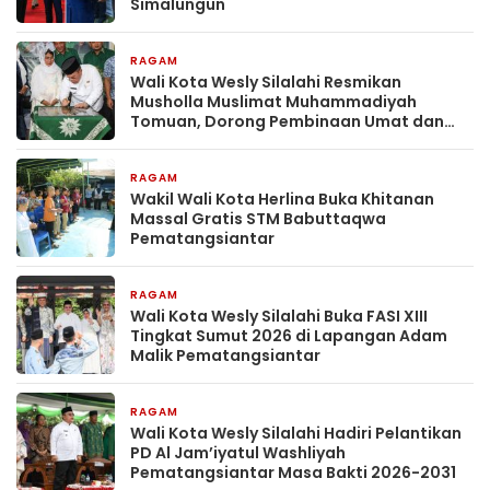
Simalungun
RAGAM
1 bulan yang lalu
Wali Kota Wesly Silalahi Resmikan
Musholla Muslimat Muhammadiyah
Tomuan, Dorong Pembinaan Umat dan
Generasi Muda
RAGAM
2 bulan yang lalu
Wakil Wali Kota Herlina Buka Khitanan
Massal Gratis STM Babuttaqwa
Pematangsiantar
RAGAM
2 bulan yang lalu
Wali Kota Wesly Silalahi Buka FASI XIII
Tingkat Sumut 2026 di Lapangan Adam
Malik Pematangsiantar
RAGAM
2 bulan yang lalu
Wali Kota Wesly Silalahi Hadiri Pelantikan
PD Al Jam’iyatul Washliyah
Pematangsiantar Masa Bakti 2026-2031