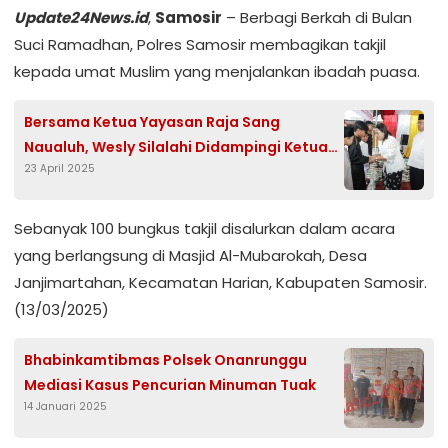
Update24News.id
,
Samosir
– Berbagi Berkah di Bulan
Suci Ramadhan, Polres Samosir membagikan takjil
kepada umat Muslim yang menjalankan ibadah puasa.
Bersama Ketua Yayasan Raja Sang
Naualuh, Wesly Silalahi Didampingi Ketua
23 April 2025
TP PKK Liswati Sinaga Santuni Anak Yatim
Sebanyak 100 bungkus takjil disalurkan dalam acara
yang berlangsung di Masjid Al-Mubarokah, Desa
Janjimartahan, Kecamatan Harian, Kabupaten Samosir.
(13/03/2025)
Bhabinkamtibmas Polsek Onanrunggu
Mediasi Kasus Pencurian Minuman Tuak
14 Januari 2025