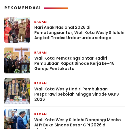
REKOMENDASI
RAGAM
2 minggu yang lalu
Hari Anak Nasional 2026 di
Pematangsiantar, Wali Kota Wesly Silalahi
Angkat Tradisi Urdou-urdou sebagai
Pengasuhan Penuh Kasih
RAGAM
4 minggu yang lalu
Wali Kota Pematangsiantar Hadiri
Pembukaan Rapat Sinode Kerja ke-48
Gereja Pentakosta
RAGAM
1 bulan yang lalu
Wali Kota Wesly Hadiri Pembukaan
Pesparawi Sekolah Minggu Sinode GKPS
2026
RAGAM
1 bulan yang lalu
Wali Kota Wesly Silalahi Dampingi Menko
AHY Buka Sinode Besar GPI 2026 di