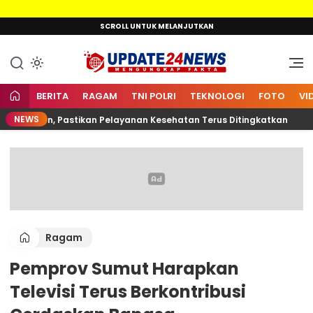
Lewati
SCROLL UNTUK MELANJUTKAN
ke
konten
Mengungkap Fakta
Update24News.id
BERITA
RAGAM
TNI POLRI
TEKNOLOGI
FOTO
VI
NEWS
lkarnain, Pastikan Pelayanan Kesehatan Terus Ditingkatkan
Ragam
Pemprov Sumut Harapkan
Televisi Terus Berkontribusi