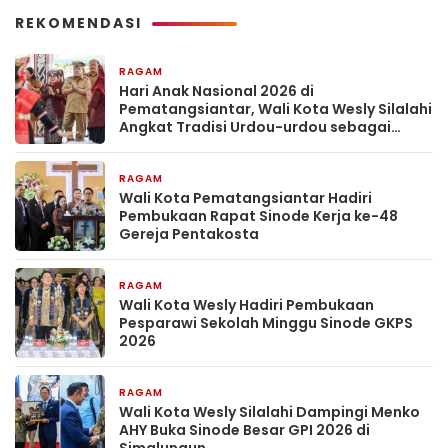
REKOMENDASI
RAGAM
2 minggu yang lalu
Hari Anak Nasional 2026 di
Pematangsiantar, Wali Kota Wesly Silalahi
Angkat Tradisi Urdou-urdou sebagai
Pengasuhan Penuh Kasih
RAGAM
4 minggu yang lalu
Wali Kota Pematangsiantar Hadiri
Pembukaan Rapat Sinode Kerja ke-48
Gereja Pentakosta
RAGAM
1 bulan yang lalu
Wali Kota Wesly Hadiri Pembukaan
Pesparawi Sekolah Minggu Sinode GKPS
2026
RAGAM
1 bulan yang lalu
Wali Kota Wesly Silalahi Dampingi Menko
AHY Buka Sinode Besar GPI 2026 di