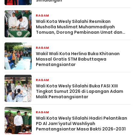
Simalungun
RAGAM
1 bulan yang lalu
Wali Kota Wesly Silalahi Resmikan
Musholla Muslimat Muhammadiyah
Tomuan, Dorong Pembinaan Umat dan
Generasi Muda
RAGAM
2 bulan yang lalu
Wakil Wali Kota Herlina Buka Khitanan
Massal Gratis STM Babuttaqwa
Pematangsiantar
RAGAM
2 bulan yang lalu
Wali Kota Wesly Silalahi Buka FASI XIII
Tingkat Sumut 2026 di Lapangan Adam
Malik Pematangsiantar
RAGAM
2 bulan yang lalu
Wali Kota Wesly Silalahi Hadiri Pelantikan
PD Al Jam’iyatul Washliyah
Pematangsiantar Masa Bakti 2026-2031