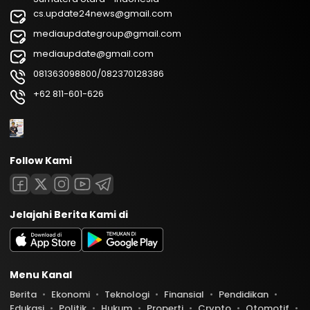
cs.update24news@gmail.com
mediaupdategroup@gmail.com
mediaupdate@gmail.com
081363098800/082370128386
+62 811-601-626
Follow Kami
Jelajahi Berita Kami di
Menu Kanal
Berita
Ekonomi
Teknologi
Finansial
Pendidikan
Edukasi
Politik
Hukum
Properti
Crypto
Otomotif