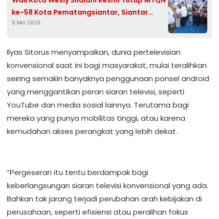
Wali Kota Wesly Silalahi Resmi Tutup MTQN
ke-58 Kota Pematangsiantar, Siantar
9 Mei 2026
Martoba Juara Umum
Ilyas Sitorus menyampaikan, dunia pertelevisian
konvensional saat ini bagi masyarakat, mulai teralihkan
seiring semakin banyaknya penggunaan ponsel android
yang menggantikan peran siaran televisi, seperti
YouTube dan media sosial lainnya. Terutama bagi
mereka yang punya mobilitas tinggi, atau karena
kemudahan akses perangkat yang lebih dekat.
“Pergeseran itu tentu berdampak bagi
keberlangsungan siaran televisi konvensional yang ada.
Bahkan tak jarang terjadi perubahan arah kebijakan di
perusahaan, seperti efisiensi atau peralihan fokus