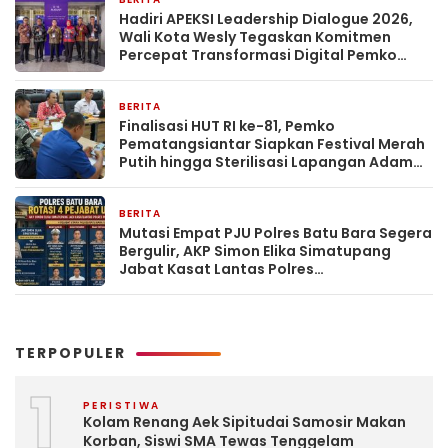
3 hari yang lalu
Hadiri APEKSI Leadership Dialogue 2026,
Wali Kota Wesly Tegaskan Komitmen
Percepat Transformasi Digital Pemko
Pematangsiantar
BERITA
3 hari yang lalu
Finalisasi HUT RI ke-81, Pemko
Pematangsiantar Siapkan Festival Merah
Putih hingga Sterilisasi Lapangan Adam
Malik
BERITA
3 hari yang lalu
Mutasi Empat PJU Polres Batu Bara Segera
Bergulir, AKP Simon Elika Simatupang
Jabat Kasat Lantas Polres
Pematangsiantar
TERPOPULER
1
PERISTIWA
Kolam Renang Aek Sipitudai Samosir Makan
Korban, Siswi SMA Tewas Tenggelam