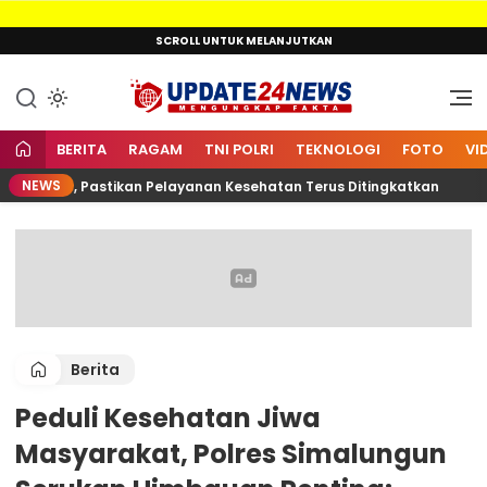
Lewati
SCROLL UNTUK MELANJUTKAN
ke
konten
Mengungkap Fakta
Update24News.id
BERITA
RAGAM
TNI POLRI
TEKNOLOGI
FOTO
VI
NEWS
arnain, Pastikan Pelayanan Kesehatan Terus Ditingkatkan
Berita
Peduli Kesehatan Jiwa
Masyarakat, Polres Simalungun