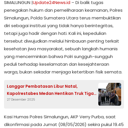
SIMALUNGUN |
Update24News.id
– Di balik tugas
penegakan hukum dan pemeliharaan keamanan, Polres
Simalungun, Polda Sumatera Utara terus membuktikan
diri sebagai institusi yang tidak hanya berintegritas,
tetapi juga hadir dengan hati. Kali ini, kepedulian
tersebut diwujudkan melalui himbauan penting terkait
kesehatan jiwa masyarakat, sebuah langkah humanis
yang mencerminkan bahwa Polri sungguh-sungguh
peduli terhadap keselamatan dan kesejahteraan
warga, bukan sekadar menjaga ketertiban fisik semata.
Langgar Pembatasan Libur Natal,
Kapolrestabes Medan Hentikan Truk Tiga
27 Desember 2025
Sumbu di Simpang Haji Anif
Kasi Humas Polres Simalungun, AKP Verry Purba, saat
dikonfirmasi pada Jumat (08/05/2026) sekira pukul 19.45