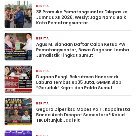
BERITA
2 hari yang lalu
38 Pramuka Pematangsiantar Dilepas ke
Jamnas XII 2026, Wesly: Jaga Nama Baik
Kota Pematangsiantar
BERITA
2 hari yang lalu
Agus M. Siahaan Daftar Calon Ketua PWI
Pematangsiantar, Bawa Gagasan Lomba
Jurnalistik Tingkat Sumut
BERITA
2 hari yang lalu
Dugaan Pungli Rekrutmen Honorer di
Labura Tembus Rp35 Juta, GMMK Siap
“Geruduk” Kejati dan Polda Sumut
BERITA
2 hari yang lalu
Gegara Diperiksa Mabes Polri, Kapolresta
Banda Aceh Dicopot Sementara? Kabid
TIK Ditunjuk Jadi Plt
BERITA