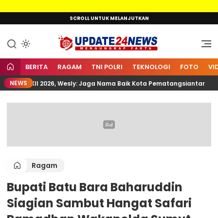
Lewati
SCROLL UNTUK MELANJUTKAN
ke
konten
Mengungkap Fakta
Update24News.id
BERITA
RAGAM
TNI POLRI
TEKNOLOGI
FOTO
VI
NEWS
mnas XII 2026, Wesly: Jaga Nama Baik Kota Pematangsiantar
Ragam
Bupati Batu Bara Baharuddin
Siagian Sambut Hangat Safari