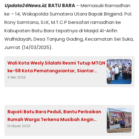
Update24News.id
,
BATU BARA
– Memasuki Ramadhan
ke – 14, Wakapolda Sumatera Utara Bapak Brigjend. Pol.
Rony Samtana, S.I.K, M.T.C.P bersafari ramadhan ke
Kabupaten Batu Bara tepatnya di Masjid Al-Arifin
Walhidayah, Desa Tanjung Gading, Kecamatan Sei Suka,
Jum’at (14/03/2025).
Wali Kota Wesly Silalahi Resmi Tutup MTQN
ke-58 Kota Pematangsiantar, Siantar
9 Mei 2026
Martoba Juara Umum
Bupati Batu Bara Peduli, Bantu Perbaikan
Rumah Warga Terkena Musibah Angin
19 Maret 2025
Puting Beliung