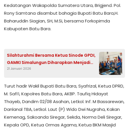
Kedatangan Wakapolda Sumatera Utara, Brigjend. Pol.
Rony Samtana disambut bahagia Bupati Batu Bara,H.
Baharuddin Siagian, SH, M.Si, bersama Forkopimda
Kabupaten Batu Bara.
Silahturahmi Bersama Ketua Sinode GPDI,
GAMKI Simalungun Diharapkan Menjadi
21 Januari 2026
Garda Terdepan Terhadap Umat Kristiani
Turut hadir Wakil Bupati Batu Bara, Syafrizal, Ketua DPRD,
M. Safi’i, Kapolres Batu Bara, AKBP. Taufiq Hidayat
Thayeb, Dandim 02/08 Asahan, Letkol. Inf. M Bassarewan,
Danlanal TBA, Letkol. Laut (P) Wido Dwi Nugraha, Kakan
Kemenag, Sakoanda Siregar, Sekda, Norma Deli Siregar,
Kepala OPD, Ketua Ormas Agama, Ketua BKM Masjid