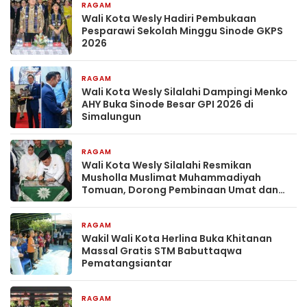
RAGAM
1 bulan yang lalu
Wali Kota Wesly Hadiri Pembukaan
Pesparawi Sekolah Minggu Sinode GKPS
2026
RAGAM
1 bulan yang lalu
Wali Kota Wesly Silalahi Dampingi Menko
AHY Buka Sinode Besar GPI 2026 di
Simalungun
RAGAM
1 bulan yang lalu
Wali Kota Wesly Silalahi Resmikan
Musholla Muslimat Muhammadiyah
Tomuan, Dorong Pembinaan Umat dan
Generasi Muda
RAGAM
2 bulan yang lalu
Wakil Wali Kota Herlina Buka Khitanan
Massal Gratis STM Babuttaqwa
Pematangsiantar
RAGAM
2 bulan yang lalu