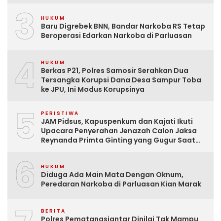
3
HUKUM
Baru Digrebek BNN, Bandar Narkoba RS Tetap
Beroperasi Edarkan Narkoba di Parluasan
4
HUKUM
Berkas P21, Polres Samosir Serahkan Dua
Tersangka Korupsi Dana Desa Sampur Toba
ke JPU, Ini Modus Korupsinya
5
PERISTIWA
JAM Pidsus, Kapuspenkum dan Kajati Ikuti
Upacara Penyerahan Jenazah Calon Jaksa
Reynanda Primta Ginting yang Gugur Saat
Tugas
6
HUKUM
Diduga Ada Main Mata Dengan Oknum,
Peredaran Narkoba di Parluasan Kian Marak
BERITA
Polres Pematangsiantar Dinilai Tak Mampu