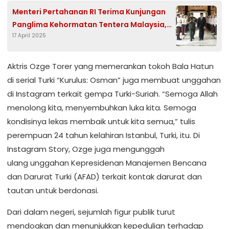
Menteri Pertahanan RI Terima Kunjungan
Panglima Kehormatan Tentera Malaysia,
17 April 2025
Ini Tujuannya
Aktris Ozge Torer yang memerankan tokoh Bala Hatun
di serial Turki “Kurulus: Osman” juga membuat unggahan
di Instagram terkait gempa Turki-Suriah. “Semoga Allah
menolong kita, menyembuhkan luka kita. Semoga
kondisinya lekas membaik untuk kita semua,” tulis
perempuan 24 tahun kelahiran Istanbul, Turki, itu. Di
Instagram Story, Ozge juga mengunggah
ulang unggahan Kepresidenan Manajemen Bencana
dan Darurat Turki (AFAD) terkait kontak darurat dan
tautan untuk berdonasi.
Dari dalam negeri, sejumlah figur publik turut
mendoakan dan menunjukkan kepedulian terhadap