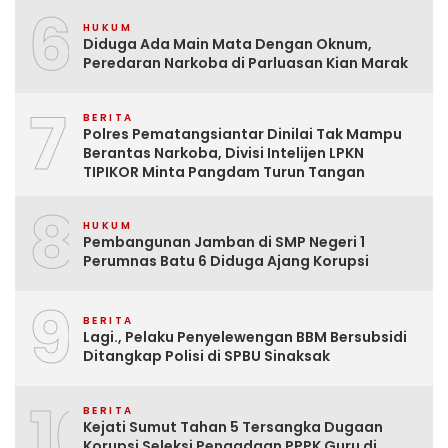
6
HUKUM
Diduga Ada Main Mata Dengan Oknum,
Peredaran Narkoba di Parluasan Kian Marak
7
BERITA
Polres Pematangsiantar Dinilai Tak Mampu
Berantas Narkoba, Divisi Intelijen LPKN
TIPIKOR Minta Pangdam Turun Tangan
8
HUKUM
Pembangunan Jamban di SMP Negeri 1
Perumnas Batu 6 Diduga Ajang Korupsi
9
BERITA
Lagi., Pelaku Penyelewengan BBM Bersubsidi
Ditangkap Polisi di SPBU Sinaksak
10
BERITA
Kejati Sumut Tahan 5 Tersangka Dugaan
Korupsi Seleksi Pengadaan PPPK Guru di