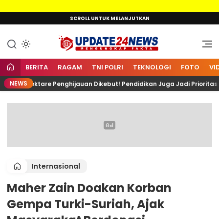
Lewati
SCROLL UNTUK MELANJUTKAN
ke
konten
Mengungkap Fakta
Update24News.id
BERITA
RAGAM
TNI POLRI
TEKNOLOGI
FOTO
VI
NEWS
500 Hektare Penghijauan Dikebut! Pendidikan Juga Jadi Prioritas
Internasional
Maher Zain Doakan Korban
Gempa Turki-Suriah, Ajak