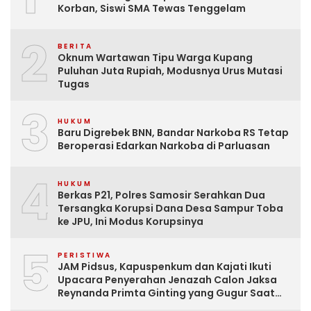
Korban, Siswi SMA Tewas Tenggelam
2
BERITA
Oknum Wartawan Tipu Warga Kupang
Puluhan Juta Rupiah, Modusnya Urus Mutasi
Tugas
3
HUKUM
Baru Digrebek BNN, Bandar Narkoba RS Tetap
Beroperasi Edarkan Narkoba di Parluasan
4
HUKUM
Berkas P21, Polres Samosir Serahkan Dua
Tersangka Korupsi Dana Desa Sampur Toba
ke JPU, Ini Modus Korupsinya
5
PERISTIWA
JAM Pidsus, Kapuspenkum dan Kajati Ikuti
Upacara Penyerahan Jenazah Calon Jaksa
Reynanda Primta Ginting yang Gugur Saat
Tugas