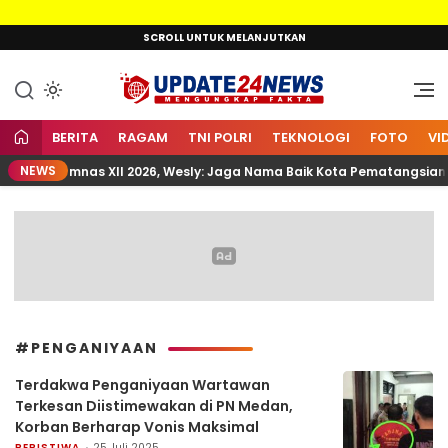
Lewati
SCROLL UNTUK MELANJUTKAN
ke
konten
Mengungkap Fakta
Update24News.id
BERITA
RAGAM
TNI POLRI
TEKNOLOGI
FOTO
VI
NEWS
pas ke Jamnas XII 2026, Wesly: Jaga Nama Baik Kota Pematangsiant
#PENGANIYAAN
Terdakwa Penganiyaan Wartawan
Terkesan Diistimewakan di PN Medan,
Korban Berharap Vonis Maksimal
PERISTIWA
25 Juli 2025