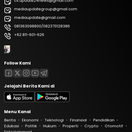
cs.update24news@gmail.com
mediaupdategroup@gmail.com
mediaupdate@gmail.com
081363098800/082370128386
+62 811-601-626
Follow Kami
Jelajahi Berita Kami di
Menu Kanal
Berita
Ekonomi
Teknologi
Finansial
Pendidikan
Edukasi
Politik
Hukum
Properti
Crypto
Otomotif
Entertainment