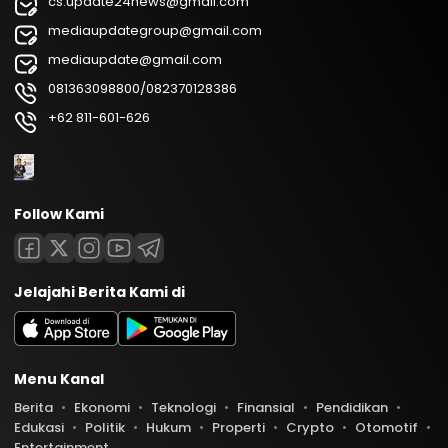
cs.update24news@gmail.com
mediaupdategroup@gmail.com
mediaupdate@gmail.com
081363098800/082370128386
+62 811-601-626
Follow Kami
Jelajahi Berita Kami di
Menu Kanal
Berita
Ekonomi
Teknologi
Finansial
Pendidikan
Edukasi
Politik
Hukum
Properti
Crypto
Otomotif
Entertainment