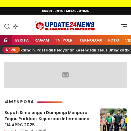
Lewati
SCROLL UNTUK MELANJUTKAN
ke
konten
Mengungkap Fakta
Update24News.id
BERITA
RAGAM
TNI POLRI
TEKNOLOGI
FOTO
VI
NEWS
OK Arya Zulkarnain, Pastikan Pelayanan Kesehatan Terus Ditingkatkan
#MENPORA
Bupati Simalungun Dampingi Menpora
Tinjau Paddock Kejuaraan Internasional
FIA APRC 2025
BERITA
10 Agustus 2025