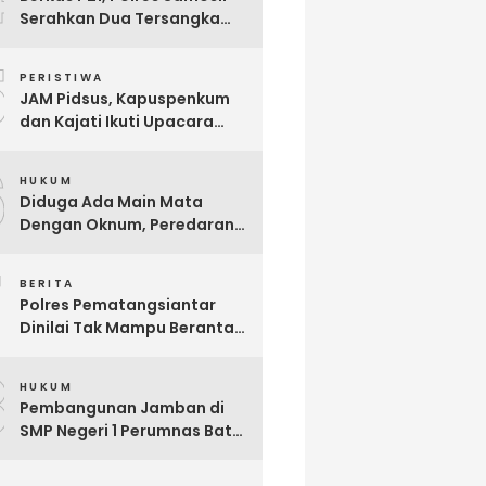
Serahkan Dua Tersangka
Korupsi Dana Desa Sampur
5
Toba ke JPU, Ini Modus
PERISTIWA
Korupsinya
JAM Pidsus, Kapuspenkum
dan Kajati Ikuti Upacara
Penyerahan Jenazah Calon
6
Jaksa Reynanda Primta
HUKUM
Ginting yang Gugur Saat
Diduga Ada Main Mata
Tugas
Dengan Oknum, Peredaran
Narkoba di Parluasan Kian
7
Marak
BERITA
Polres Pematangsiantar
Dinilai Tak Mampu Berantas
Narkoba, Divisi Intelijen LPKN
8
TIPIKOR Minta Pangdam
HUKUM
Turun Tangan
Pembangunan Jamban di
SMP Negeri 1 Perumnas Batu
6 Diduga Ajang Korupsi