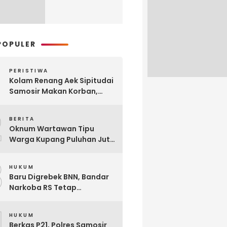
POPULER
PERISTIWA
Kolam Renang Aek Sipitudai
Samosir Makan Korban,
Siswi SMA Tewas Tenggelam
2
BERITA
Oknum Wartawan Tipu
Warga Kupang Puluhan Juta
Rupiah, Modusnya Urus
3
Mutasi Tugas
HUKUM
Baru Digrebek BNN, Bandar
Narkoba RS Tetap
Beroperasi Edarkan
4
Narkoba di Parluasan
HUKUM
Berkas P21, Polres Samosir