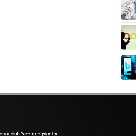
ngnaualuh,Pematangsiantar,