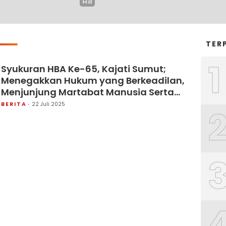
TER
1
Syukuran HBA Ke-65, Kajati Sumut;
Menegakkan Hukum yang Berkeadilan,
Menjunjung Martabat Manusia Serta
Kepercayaan Publik
BERITA
22 Juli 2025