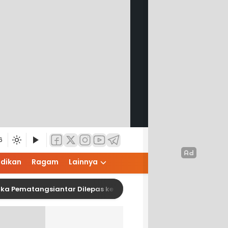
6
idikan
Ragam
Lainnya
ematangsiantar Dilepas ke Jamnas XII 2026, Wesly: Jaga Nam