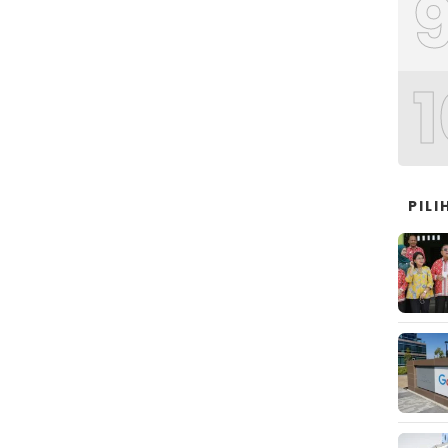
1
PILI