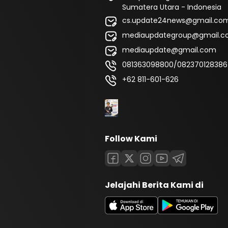
Sumatera Utara - Indonesia
cs.update24news@gmail.co
mediaupdategroup@gmail.
mediaupdate@gmail.com
081363098800/082370128386
+62 811-601-626
Follow Kami
Jelajahi Berita Kami di