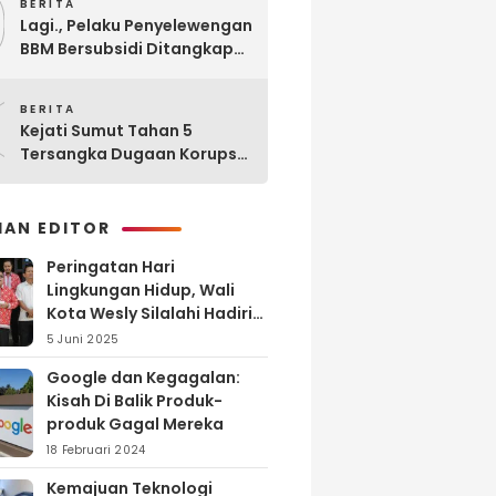
9
BERITA
Lagi., Pelaku Penyelewengan
BBM Bersubsidi Ditangkap
Polisi di SPBU Sinaksak
0
BERITA
Kejati Sumut Tahan 5
Tersangka Dugaan Korupsi
Seleksi Pengadaan PPPK
Guru di Kabupaten Langkat
HAN EDITOR
Peringatan Hari
Lingkungan Hidup, Wali
Kota Wesly Silalahi Hadiri
Penyerahan dan
5 Juni 2025
Penyiraman Eco Enzyme di
Google dan Kegagalan:
TPA Tanjung Pinggir
Kisah Di Balik Produk-
produk Gagal Mereka
18 Februari 2024
Kemajuan Teknologi