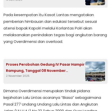
Pelaku Penipuan
Pada kesempatan itu Kasat Lantas mengatakan
pemberian himbauan dan edukasi tersebut sesuai
atensi bapak Kapolri melalui Korlantas Polri akan
melaksanakan penindakan tegas bagi angkutan barang
yang Overdimensi dan overload.
Proses Perobohan Gedung IV Pasar Hampir
Rampung, Tanggal 08 November
2 November 2025
Ditargetkan Siap Digunakan Kembali
Dimana Overdimensi merupakan tindak pidana
kejahatan Lalu Lintas acaranya “Biasa” sebagaimana
Pasal 277 Undang Undang Lalu Lintas dan Angkutan
Jalan (UU LLAJ) No.22 Tahun 2009 dan Over Loading