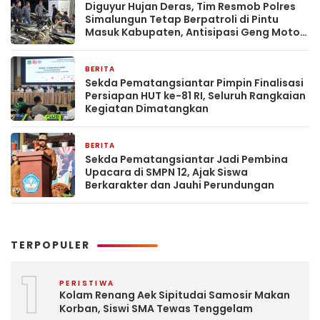
Diguyur Hujan Deras, Tim Resmob Polres
Simalungun Tetap Berpatroli di Pintu
Masuk Kabupaten, Antisipasi Geng Motor
dan Balap Liar
BERITA
1 hari yang lalu
Sekda Pematangsiantar Pimpin Finalisasi
Persiapan HUT ke-81 RI, Seluruh Rangkaian
Kegiatan Dimatangkan
BERITA
1 hari yang lalu
Sekda Pematangsiantar Jadi Pembina
Upacara di SMPN 12, Ajak Siswa
Berkarakter dan Jauhi Perundungan
TERPOPULER
1
PERISTIWA
Kolam Renang Aek Sipitudai Samosir Makan
Korban, Siswi SMA Tewas Tenggelam