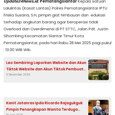
Update24News.id
,
Pematangsiantar
Kepala satuan
Lalulintas (Kasat Lantas) Polres Pematangsiantar IPTU
Friska Susana, S.H, pimpin giat himbauan dan edukasi
terhadap angkutan barang agar beroperasi tidak
Overload dan Overdimensi di PT STTC, Jalan Pdt. Justin
Sihombing Kecamatan Siantar Timur Kota
Pematangsiantar, pada hari Rabu 28 Mei 2025 pagi pukul
: 10.00 WIB Wib.
Leo Sembiring Laporkan Website dan Akun
Tiktok Website dan Akun Tiktok Pembuat
5 Desember 2025
Fitnah ke Polda Sumut
Kanit Jatanras Ipda Ricardo Rajagukguk
Pimpin Penangkapan Wanita Terduga
19 Juni 2025