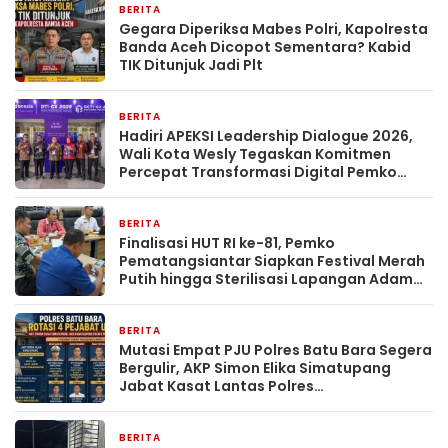
BERITA
7 jam yang lalu
Gegara Diperiksa Mabes Polri, Kapolresta
Banda Aceh Dicopot Sementara? Kabid
TIK Ditunjuk Jadi Plt
BERITA
22 jam yang lalu
Hadiri APEKSI Leadership Dialogue 2026,
Wali Kota Wesly Tegaskan Komitmen
Percepat Transformasi Digital Pemko
Pematangsiantar
BERITA
23 jam yang lalu
Finalisasi HUT RI ke-81, Pemko
Pematangsiantar Siapkan Festival Merah
Putih hingga Sterilisasi Lapangan Adam
Malik
BERITA
1 hari yang lalu
Mutasi Empat PJU Polres Batu Bara Segera
Bergulir, AKP Simon Elika Simatupang
Jabat Kasat Lantas Polres
Pematangsiantar
BERITA
1 hari yang lalu