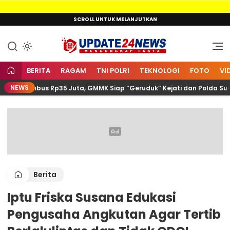
Lewati
SCROLL UNTUK MELANJUTKAN
ke
konten
Mengungkap Fakta
Update24News.id
BERITA
RAGAM
TNI POLRI
TEKNOLOGI
FOTO
VI
NEWS
ra Tembus Rp35 Juta, GMMK Siap “Geruduk” Kejati dan Polda Sumut
Berita
Iptu Friska Susana Edukasi
Pengusaha Angkutan Agar Tertib