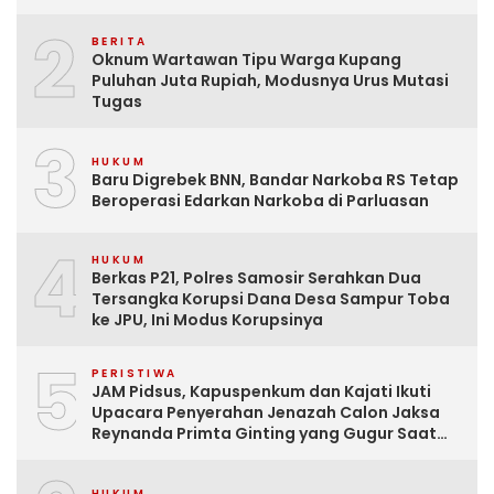
2
BERITA
Oknum Wartawan Tipu Warga Kupang
Puluhan Juta Rupiah, Modusnya Urus Mutasi
Tugas
3
HUKUM
Baru Digrebek BNN, Bandar Narkoba RS Tetap
Beroperasi Edarkan Narkoba di Parluasan
4
HUKUM
Berkas P21, Polres Samosir Serahkan Dua
Tersangka Korupsi Dana Desa Sampur Toba
ke JPU, Ini Modus Korupsinya
5
PERISTIWA
JAM Pidsus, Kapuspenkum dan Kajati Ikuti
Upacara Penyerahan Jenazah Calon Jaksa
Reynanda Primta Ginting yang Gugur Saat
Tugas
HUKUM